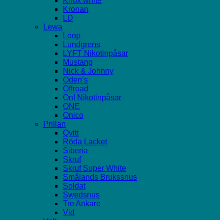
Knox white
Kronan
LD
Lewa
Loop
Lundgrens
LYFT Nikotinpåsar
Mustang
Nick & Johnny
Oden’s
Offroad
On! Nikotinpåsar
ONE
Onico
Prillan
Qvitt
Röda Lacket
Siberia
Skruf
Skruf Super White
Smålands Brukssnus
Soldat
Swedsnus
Tre Ankare
Vid