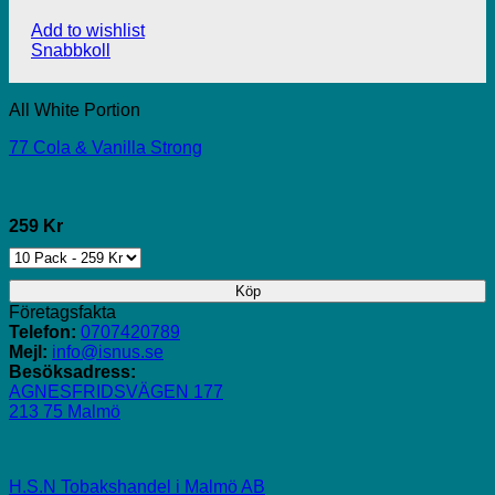
Add to wishlist
Snabbkoll
All White Portion
77 Cola & Vanilla Strong
259 Kr
Köp
Företagsfakta
Telefon:
0707420789
Mejl:
info@isnus.se
Besöksadress:
AGNESFRIDSVÄGEN 177
213 75 Malmö
H.S.N Tobakshandel i Malmö AB