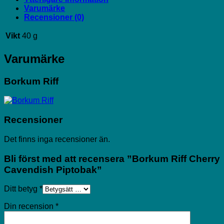
Varumärke
Recensioner (0)
Vikt
40 g
Varumärke
Borkum Riff
Recensioner
Det finns inga recensioner än.
Bli först med att recensera ”Borkum Riff Cherry
Cavendish Piptobak”
Ditt betyg
*
Din recension
*