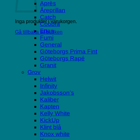
Après
Åreprillan
Catch
Inga produkter i varukorgen.
Coobra
Ettan
Gå tillbaka till butiken
Fumi
General
Göteborgs Prima Fint
Göteborgs Rapé
Granit
Grov
Helwit
Infinity
Jakobsson’s
Kaliber
Kapten
Kelly White
KickUp
Klint blå
Knox white