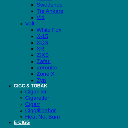
Swedsnus
Tre Ankare
Vid
Volt
White Fox
X-15
XQS
XR
Z!XS
Zafari
Zeronito
Zone X
Zyn
CIGG & TOBAK
Cigariller
Cigaretter
Cigarr
Ciggtillbehör
Heat Not Burn
E-CIGG