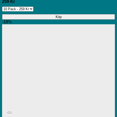
259 Kr
Köp
-18%