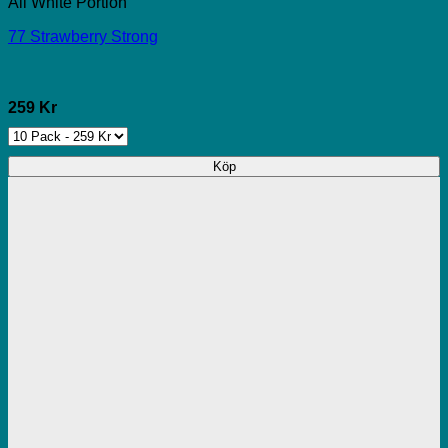
All White Portion
77 Strawberry Strong
259 Kr
Köp