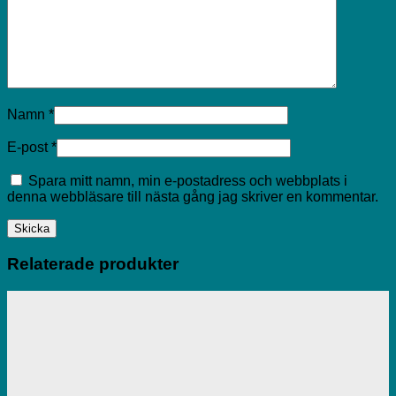
Namn
*
E-post
*
Spara mitt namn, min e-postadress och webbplats i
denna webbläsare till nästa gång jag skriver en kommentar.
Relaterade produkter