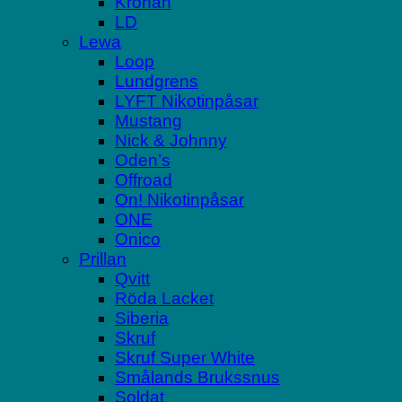
Kronan
LD
Lewa
Loop
Lundgrens
LYFT Nikotinpåsar
Mustang
Nick & Johnny
Oden’s
Offroad
On! Nikotinpåsar
ONE
Onico
Prillan
Qvitt
Röda Lacket
Siberia
Skruf
Skruf Super White
Smålands Brukssnus
Soldat