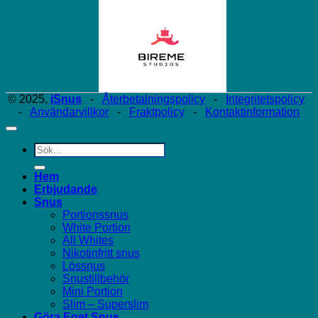
© 2025,
iSnus
-
Återbetalningspolicy
-
Integritetspolicy
-
Användarvillkor
-
Fraktpolicy
-
Kontaktinformation
Sök
efter:
Hem
Erbjudande
Snus
Portionssnus
White Portion
All Whites
Nikotinfritt snus
Lössnus
Snustillbehör
Mini Portion
Slim – Superslim
Göra Eget Snus