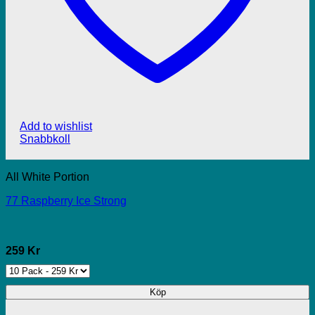
Add to wishlist
Snabbkoll
All White Portion
77 Raspberry Ice Strong
259 Kr
Köp