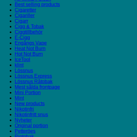
Best selling products
Cigaretter
Cigariller
Cigarr
Cigg & Tobak
Ciggtillbehör
E-Cigg
Engångs Vape
Heat Not Burn
Hot Not Burn
IceTool
klint
Lössnus
Lössnus Express
Lössnus Råtobak
Mest sålda frontpage
Mini Portion
Mint
New products
Nikotinfri
Nikotinfritt snus
Nyheter
Original portion
Petteröes
Piptobak