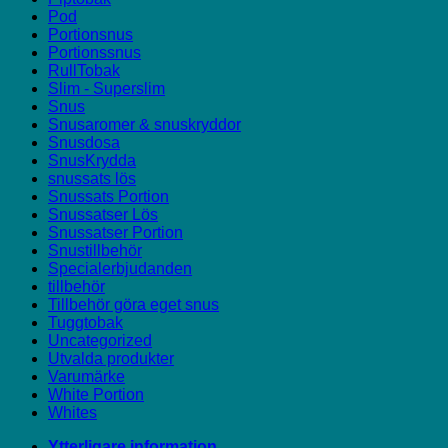
Pod
Portionsnus
Portionssnus
RullTobak
Slim - Superslim
Snus
Snusaromer & snuskryddor
Snusdosa
SnusKrydda
snussats lös
Snussats Portion
Snussatser Lös
Snussatser Portion
Snustillbehör
Specialerbjudanden
tillbehör
Tillbehör göra eget snus
Tuggtobak
Uncategorized
Utvalda produkter
Varumärke
White Portion
Whites
Ytterligare information