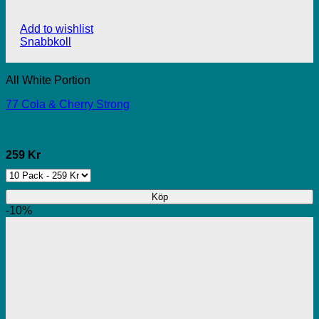
Add to wishlist
Snabbkoll
All White Portion
77 Cola & Cherry Strong
259 Kr
Köp
-10%