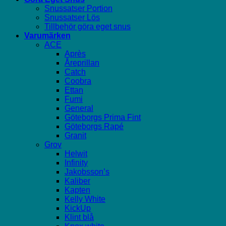
Snussatser Portion
Snussatser Lös
Tillbehör göra eget snus
Varumärken
ACE
Après
Åreprillan
Catch
Coobra
Ettan
Fumi
General
Göteborgs Prima Fint
Göteborgs Rapé
Granit
Grov
Helwit
Infinity
Jakobsson’s
Kaliber
Kapten
Kelly White
KickUp
Klint blå