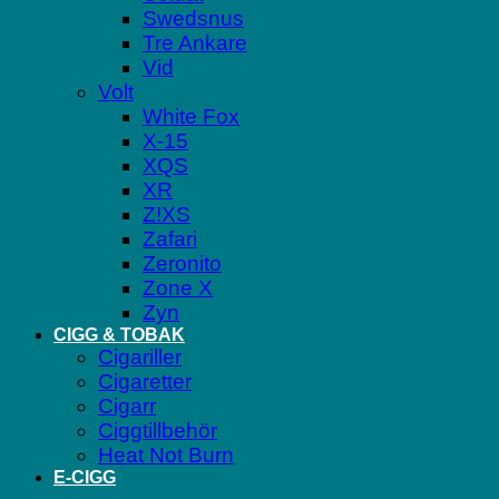
Swedsnus
Tre Ankare
Vid
Volt
White Fox
X-15
XQS
XR
Z!XS
Zafari
Zeronito
Zone X
Zyn
CIGG & TOBAK
Cigariller
Cigaretter
Cigarr
Ciggtillbehör
Heat Not Burn
E-CIGG