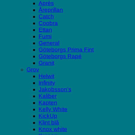
Après
Åreprillan
Catch
Coobra
Ettan
Fumi
General
Göteborgs Prima Fint
Göteborgs Rapé
Granit
Grov
Helwit
Infinity
Jakobsson’s
Kaliber
Kapten
Kelly White
KickUp
Klint blå
Knox white