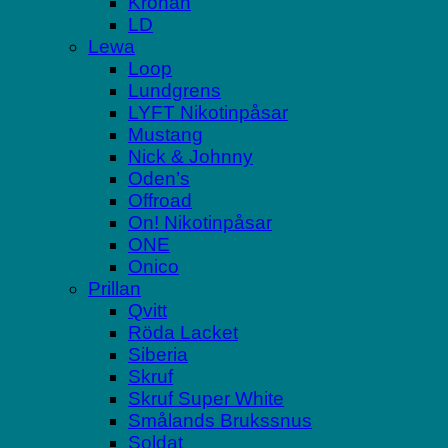
Kronan
LD
Lewa
Loop
Lundgrens
LYFT Nikotinpåsar
Mustang
Nick & Johnny
Oden’s
Offroad
On! Nikotinpåsar
ONE
Onico
Prillan
Qvitt
Röda Lacket
Siberia
Skruf
Skruf Super White
Smålands Brukssnus
Soldat