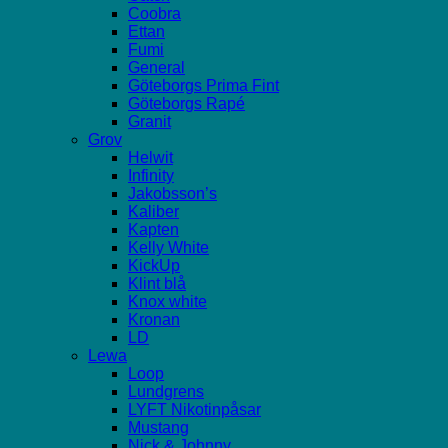
Coobra
Ettan
Fumi
General
Göteborgs Prima Fint
Göteborgs Rapé
Granit
Grov
Helwit
Infinity
Jakobsson’s
Kaliber
Kapten
Kelly White
KickUp
Klint blå
Knox white
Kronan
LD
Lewa
Loop
Lundgrens
LYFT Nikotinpåsar
Mustang
Nick & Johnny