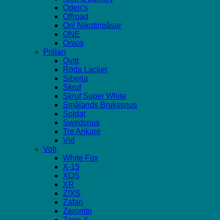
Oden’s
Offroad
On! Nikotinpåsar
ONE
Onico
Prillan
Qvitt
Röda Lacket
Siberia
Skruf
Skruf Super White
Smålands Brukssnus
Soldat
Swedsnus
Tre Ankare
Vid
Volt
White Fox
X-15
XQS
XR
Z!XS
Zafari
Zeronito
Zone X