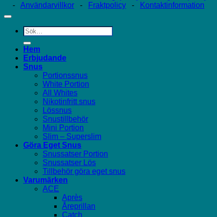
-
Användarvillkor
-
Fraktpolicy
-
Kontaktinformation
Sök
efter:
Hem
Erbjudande
Snus
Portionssnus
White Portion
All Whites
Nikotinfritt snus
Lössnus
Snustillbehör
Mini Portion
Slim – Superslim
Göra Eget Snus
Snussatser Portion
Snussatser Lös
Tillbehör göra eget snus
Varumärken
ACE
Après
Åreprillan
Catch