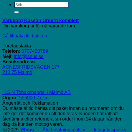
Sök
efter:
Varukorg
Kassan
Ordern komplett
Din varukorg är för närvarande tom.
Gå tillbaka till butiken
Företagsfakta
Telefon:
0707420789
Mejl:
info@isnus.se
Besöksadress:
AGNESFRIDSVÄGEN 177
213 75 Malmö
H.S.N Tobakshandel i Malmö AB
Org.nr:
556900-7775
Ångerrätt och Reklamation
Du måste alltid hämta ditt paket innan du returnerar, om du
inte gör det kommer du att debiteras. Kunden har rätt att
återlämna eller returnera sin order inom 14 dagar från den
dag då kunden mottog varan.
© 2025,
iSnus
-
Återbetalningspolicy
-
Integritetspolicy