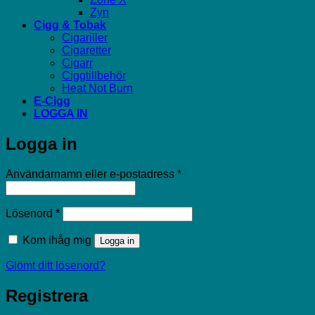
Zyn
Cigg & Tobak
Cigariller
Cigaretter
Cigarr
Ciggtillbehör
Heat Not Burn
E-Cigg
LOGGA IN
Logga in
Obligatoriskt
Användarnamn eller e-postadress
*
Obligatoriskt
Lösenord
*
Kom ihåg mig
Logga in
Glömt ditt lösenord?
Registrera