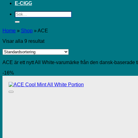
E-CIGG
Sök
efter:
Home
»
Shop
»
ACE
Visar alla 9 resultat
ACE är ett nytt All White-varumärke från den dansk-baserade t
-16%