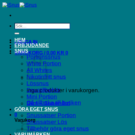
Skip
to
content
Sök
efter:
HEM
LOGGA IN
ERBJUDANDE
SNUS
VARUKORG /
0.00
KR
0
Portionssnus
White Portion
All Whites
Nikotinfritt snus
Lössnus
Snustillbehör
Inga produkter i varukorgen.
Mini Portion
Gå tillbaka till butiken
Slim – Superslim
GÖRA EGET SNUS
0
Snussatser Portion
Varukorg
Snussatser Lös
Tillbehör göra eget snus
VARUMÄRKEN