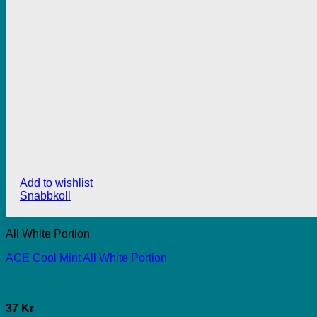
Add to wishlist
Snabbkoll
All White Portion
ACE Cool Mint All White Portion
37 Kr