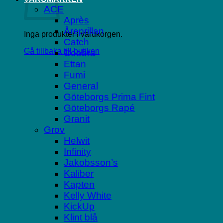
ACE
Après
Åreprillan
Inga produkter i varukorgen.
Catch
Gå tillbaka till butiken
Coobra
Ettan
Fumi
General
Göteborgs Prima Fint
Göteborgs Rapé
Granit
Grov
Helwit
Infinity
Jakobsson’s
Kaliber
Kapten
Kelly White
KickUp
Klint blå