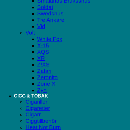
Smålands Brukssnus
Soldat
Swedsnus
Tre Ankare
Vid
Volt
White Fox
X-15
XQS
XR
Z!XS
Zafari
Zeronito
Zone X
Zyn
CIGG & TOBAK
Cigariller
Cigaretter
Cigarr
Ciggtillbehör
Heat Not Burn