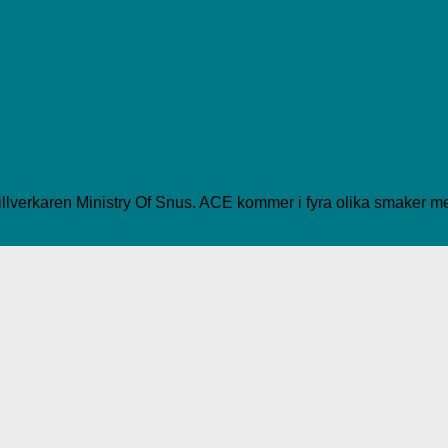
illverkaren Ministry Of Snus. ACE kommer i fyra olika smaker m