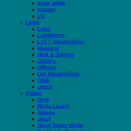
Knox white
Kronan
LD
Lewa
Loop
Lundgrens
LYFT Nikotinpåsar
Mustang
Nick & Johnny
Oden’s
Offroad
On! Nikotinpåsar
ONE
Onico
Prillan
Qvitt
Röda Lacket
Siberia
Skruf
Skruf Super White