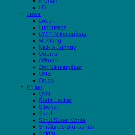
Kronan
LD
Lewa
Loop
Lundgrens
LYFT Nikotinpåsar
Mustang
Nick & Johnny
Oden’s
Offroad
On! Nikotinpåsar
ONE
Onico
Prillan
Qvitt
Röda Lacket
Siberia
Skruf
Skruf Super White
Smålands Brukssnus
Soldat