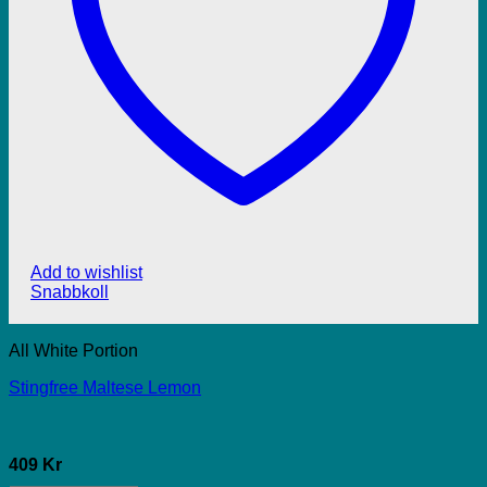
Add to wishlist
Snabbkoll
All White Portion
Stingfree Maltese Lemon
409 Kr