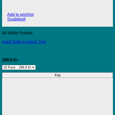
Add to wishlist
Snabbkoll
All White Portion
nued Salty Licorice 7mg
299.9 Kr
Köp