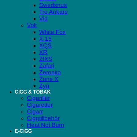
Swedsnus
Tre Ankare
Vid
Volt
White Fox
X-15
XQS
XR
Z!XS
Zafari
Zeronito
Zone X
Zyn
CIGG & TOBAK
Cigariller
Cigaretter
Cigarr
Ciggtillbehör
Heat Not Burn
E-CIGG