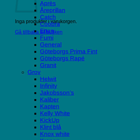
Après
Åreprillan
Catch
Inga produkter i varukorgen.
Coobra
Ettan
Gå tillbaka till butiken
Fumi
General
Göteborgs Prima Fint
Göteborgs Rapé
Granit
Grov
Helwit
Infinity
Jakobsson’s
Kaliber
Kapten
Kelly White
KickUp
Klint blå
Knox white