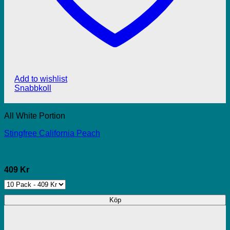
Add to wishlist
Snabbkoll
All White Portion
Stingfree California Peach
409 Kr
Köp