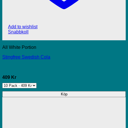
Add to wishlist
Snabbkoll
All White Portion
Stingfree Swedish Cola
409 Kr
Köp