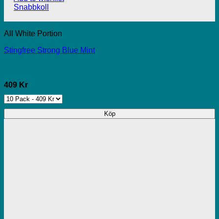
Snabbkoll
All White Portion
Stingfree Strong Blue Mint
409 Kr
Köp