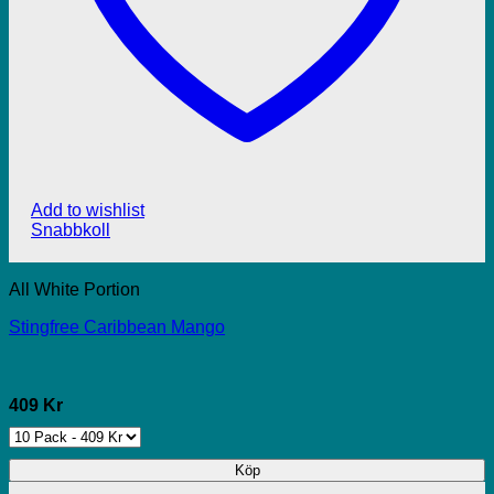
Add to wishlist
Snabbkoll
All White Portion
Stingfree Caribbean Mango
409 Kr
Köp