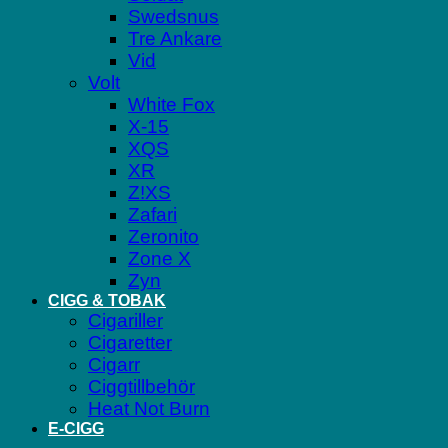
Swedsnus
Tre Ankare
Vid
Volt
White Fox
X-15
XQS
XR
Z!XS
Zafari
Zeronito
Zone X
Zyn
CIGG & TOBAK
Cigariller
Cigaretter
Cigarr
Ciggtillbehör
Heat Not Burn
E-CIGG