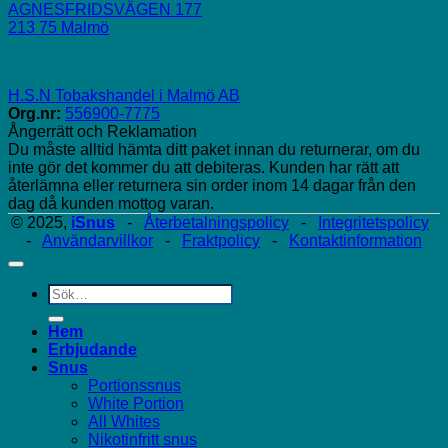
AGNESFRIDSVÄGEN 177
213 75 Malmö
H.S.N Tobakshandel i Malmö AB
Org.nr:
556900-7775
Ångerrätt och Reklamation
Du måste alltid hämta ditt paket innan du returnerar, om du
inte gör det kommer du att debiteras. Kunden har rätt att
återlämna eller returnera sin order inom 14 dagar från den
dag då kunden mottog varan.
© 2025,
iSnus
-
Återbetalningspolicy
-
Integritetspolicy
-
Användarvillkor
-
Fraktpolicy
-
Kontaktinformation
Sök
efter:
Hem
Erbjudande
Snus
Portionssnus
White Portion
All Whites
Nikotinfritt snus