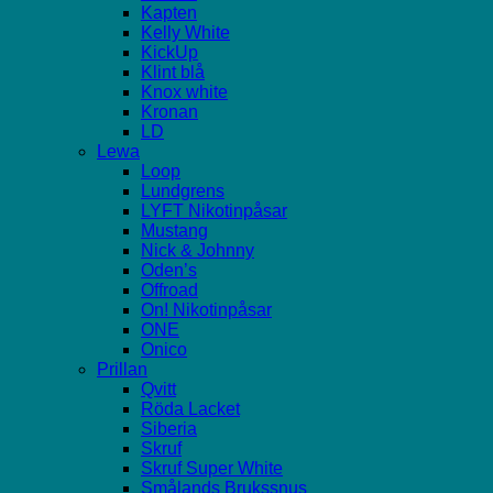
Kapten
Kelly White
KickUp
Klint blå
Knox white
Kronan
LD
Lewa
Loop
Lundgrens
LYFT Nikotinpåsar
Mustang
Nick & Johnny
Oden’s
Offroad
On! Nikotinpåsar
ONE
Onico
Prillan
Qvitt
Röda Lacket
Siberia
Skruf
Skruf Super White
Smålands Brukssnus