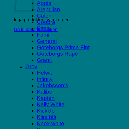
Après
Åreprillan
Catch
Inga produkter i varukorgen.
Coobra
Ettan
Gå tillbaka till butiken
Fumi
General
Göteborgs Prima Fint
Göteborgs Rapé
Granit
Grov
Helwit
Infinity
Jakobsson’s
Kaliber
Kapten
Kelly White
KickUp
Klint blå
Knox white