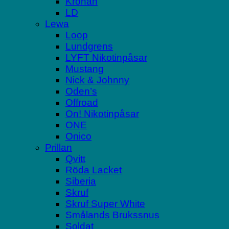
Kronan
LD
Lewa
Loop
Lundgrens
LYFT Nikotinpåsar
Mustang
Nick & Johnny
Oden’s
Offroad
On! Nikotinpåsar
ONE
Onico
Prillan
Qvitt
Röda Lacket
Siberia
Skruf
Skruf Super White
Smålands Brukssnus
Soldat