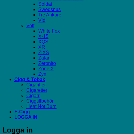
Soldat
Swedsnus
Tre Ankare
Vid
Volt
White Fox
X-15
XQS
XR
Z!XS
Zafari
Zeronito
Zone X
Zyn
Cigg & Tobak
Cigariller
Cigaretter
Cigarr
Ciggtillbehör
Heat Not Burn
E-Cigg
LOGGA IN
Logga in