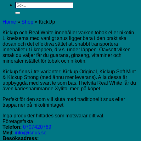
Sök
efter:
Home
»
Shop
»
KickUp
Kickup och Real White innehåller varken tobak eller nikotin.
Liknelserna med vanligt snus ligger bara i den praktiska
dosan och det effektiva sättet att snabbt transportera
innehållet ut i kroppen, d.v.s. under läppen. Oavsett vilken
smak du väljer får du guarana, ginseng, vitaminer och
mineraler istället för tobak och nikotin.
Kickup finns i tre varianter; Kickup Original, Kickup Soft Mint
& Kickup Strong (med ännu mer leverans). Alla dessa är
uppbyggda med svart te som bas. I helvita Real White får du
även karieshämmande Xylitol med på köpet.
Perfekt för den som vill sluta med traditionellt snus eller
trappa ner på nikotinintaget.
Inga produkter hittades som motsvarar ditt val.
Företagsfakta
Telefon:
0707420789
Mejl:
info@isnus.se
Besöksadress: