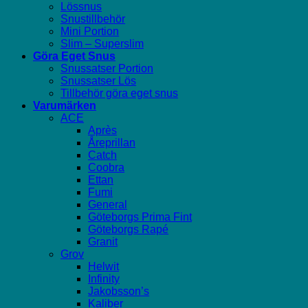
Lössnus
Snustillbehör
Mini Portion
Slim – Superslim
Göra Eget Snus
Snussatser Portion
Snussatser Lös
Tillbehör göra eget snus
Varumärken
ACE
Après
Åreprillan
Catch
Coobra
Ettan
Fumi
General
Göteborgs Prima Fint
Göteborgs Rapé
Granit
Grov
Helwit
Infinity
Jakobsson’s
Kaliber