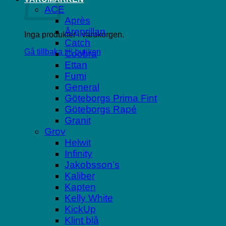
ACE
Après
Åreprillan
Inga produkter i varukorgen.
Catch
Gå tillbaka till butiken
Coobra
Ettan
Fumi
General
Göteborgs Prima Fint
Göteborgs Rapé
Granit
Grov
Helwit
Infinity
Jakobsson’s
Kaliber
Kapten
Kelly White
KickUp
Klint blå