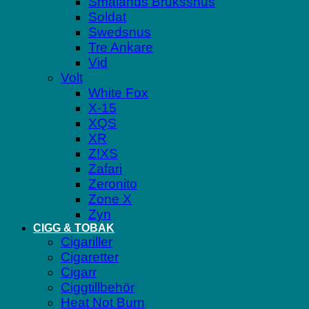
Smålands Brukssnus
Soldat
Swedsnus
Tre Ankare
Vid
Volt
White Fox
X-15
XQS
XR
Z!XS
Zafari
Zeronito
Zone X
Zyn
CIGG & TOBAK
Cigariller
Cigaretter
Cigarr
Ciggtillbehör
Heat Not Burn