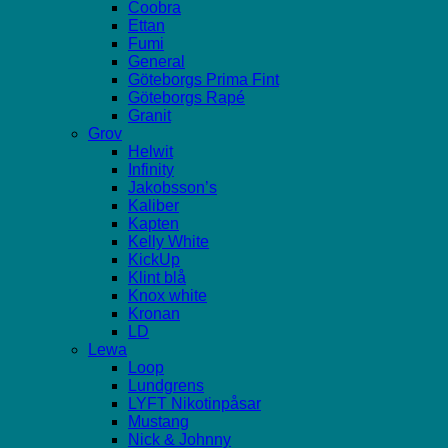
Coobra
Ettan
Fumi
General
Göteborgs Prima Fint
Göteborgs Rapé
Granit
Grov
Helwit
Infinity
Jakobsson’s
Kaliber
Kapten
Kelly White
KickUp
Klint blå
Knox white
Kronan
LD
Lewa
Loop
Lundgrens
LYFT Nikotinpåsar
Mustang
Nick & Johnny