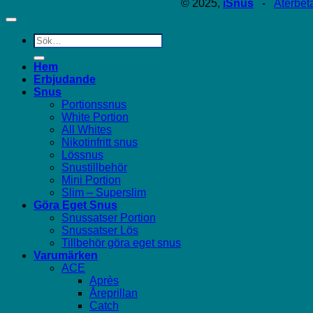
© 2025,
iSnus
-
Återbet
Sök
efter:
Hem
Erbjudande
Snus
Portionssnus
White Portion
All Whites
Nikotinfritt snus
Lössnus
Snustillbehör
Mini Portion
Slim – Superslim
Göra Eget Snus
Snussatser Portion
Snussatser Lös
Tillbehör göra eget snus
Varumärken
ACE
Après
Åreprillan
Catch