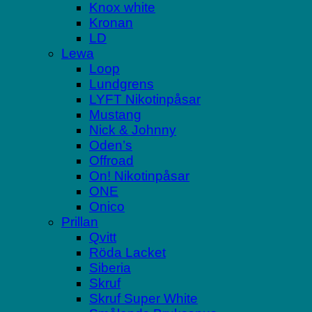
Knox white
Kronan
LD
Lewa
Loop
Lundgrens
LYFT Nikotinpåsar
Mustang
Nick & Johnny
Oden’s
Offroad
On! Nikotinpåsar
ONE
Onico
Prillan
Qvitt
Röda Lacket
Siberia
Skruf
Skruf Super White