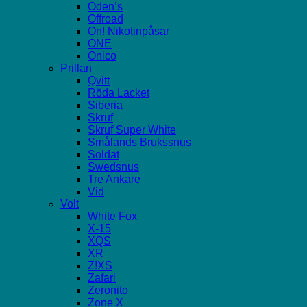
Oden’s
Offroad
On! Nikotinpåsar
ONE
Onico
Prillan
Qvitt
Röda Lacket
Siberia
Skruf
Skruf Super White
Smålands Brukssnus
Soldat
Swedsnus
Tre Ankare
Vid
Volt
White Fox
X-15
XQS
XR
Z!XS
Zafari
Zeronito
Zone X