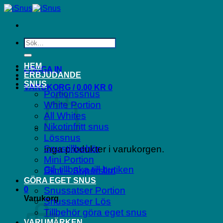
Skip
to
content
Sök
efter:
HEM
LOGGA IN
ERBJUDANDE
SNUS
VARUKORG /
0.00
KR
0
Portionssnus
White Portion
All Whites
Nikotinfritt snus
Lössnus
Snustillbehör
Inga produkter i varukorgen.
Mini Portion
Gå tillbaka till butiken
Slim – Superslim
GÖRA EGET SNUS
0
Snussatser Portion
Varukorg
Snussatser Lös
Tillbehör göra eget snus
VARUMÄRKEN