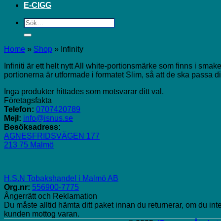
E-CIGG
Sök
efter:
Home
»
Shop
»
Infinity
Infiniti är ett helt nytt All white-portionsmärke som finns i sm
portionerna är utformade i formatet Slim, så att de ska passa d
Inga produkter hittades som motsvarar ditt val.
Företagsfakta
Telefon:
0707420789
Mejl:
info@isnus.se
Besöksadress:
AGNESFRIDSVÄGEN 177
213 75 Malmö
H.S.N Tobakshandel i Malmö AB
Org.nr:
556900-7775
Ångerrätt och Reklamation
Du måste alltid hämta ditt paket innan du returnerar, om du int
kunden mottog varan.