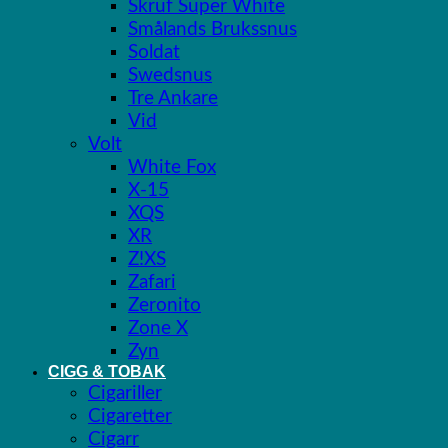
Skruf Super White
Smålands Brukssnus
Soldat
Swedsnus
Tre Ankare
Vid
Volt
White Fox
X-15
XQS
XR
Z!XS
Zafari
Zeronito
Zone X
Zyn
CIGG & TOBAK
Cigariller
Cigaretter
Cigarr