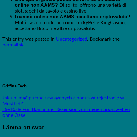
online non AAMS?
Di solito, offrono una varietà di
slot, giochi da tavolo e casino live.
I casinò online non AAMS accettano criptovalute?
Molti casinò moderni, come LuckyBet e KingCasino,
accettano Bitcoin e altre criptovalute.
This entry was posted in
Uncategorized
. Bookmark the
permalink
.
Griffins Tech
Jak uniknąć pułapek związanych z bonus za rejestrację w
Mostbet?
Die Rolle von Boni in der Rezension zum neuen Sportwetten
ohne Oase
Lämna ett svar