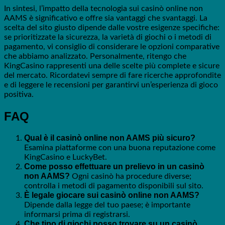
In sintesi, l’impatto della tecnologia sui casinò online non
AAMS è significativo e offre sia vantaggi che svantaggi. La
scelta del sito giusto dipende dalle vostre esigenze specifiche:
se prioritizzate la sicurezza, la varietà di giochi o i metodi di
pagamento, vi consiglio di considerare le opzioni comparative
che abbiamo analizzato. Personalmente, ritengo che
KingCasino rappresenti una delle scelte più complete e sicure
del mercato. Ricordatevi sempre di fare ricerche approfondite
e di leggere le recensioni per garantirvi un’esperienza di gioco
positiva.
FAQ
Qual è il casinò online non AAMS più sicuro?
Esamina piattaforme con una buona reputazione come
KingCasino e LuckyBet.
Come posso effettuare un prelievo in un casinò
non AAMS?
Ogni casinò ha procedure diverse;
controlla i metodi di pagamento disponibili sul sito.
È legale giocare sui casinò online non AAMS?
Dipende dalla legge del tuo paese; è importante
informarsi prima di registrarsi.
Che tipo di giochi posso trovare su un casinò