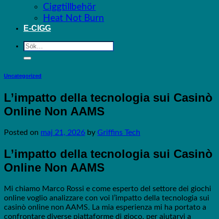
Ciggtillbehör
Heat Not Burn
E-CIGG
Sök
efter:
Uncategorized
L’impatto della tecnologia sui Casinò
Online Non AAMS
Posted on
maj 21, 2026
by
Griffins Tech
L’impatto della tecnologia sui Casinò
Online Non AAMS
Mi chiamo Marco Rossi e come esperto del settore dei giochi
online voglio analizzare con voi l’impatto della tecnologia sui
casinò online non AAMS. La mia esperienza mi ha portato a
confrontare diverse piattaforme di gioco, per aiutarvi a