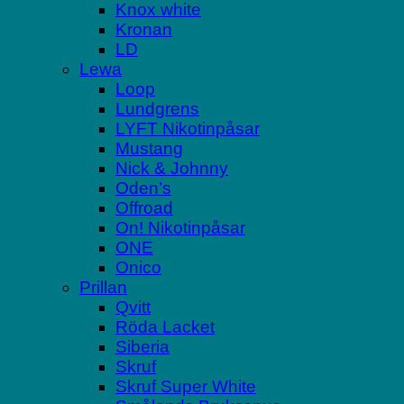
Knox white
Kronan
LD
Lewa
Loop
Lundgrens
LYFT Nikotinpåsar
Mustang
Nick & Johnny
Oden’s
Offroad
On! Nikotinpåsar
ONE
Onico
Prillan
Qvitt
Röda Lacket
Siberia
Skruf
Skruf Super White