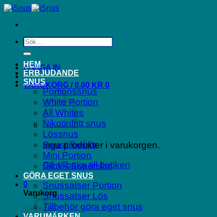
Skip
to
content
Sök
efter:
HEM
LOGGA IN
ERBJUDANDE
SNUS
VARUKORG /
0.00
KR
0
Portionssnus
White Portion
All Whites
Nikotinfritt snus
Lössnus
Snustillbehör
Inga produkter i varukorgen.
Mini Portion
Gå tillbaka till butiken
Slim – Superslim
GÖRA EGET SNUS
0
Snussatser Portion
Varukorg
Snussatser Lös
Tillbehör göra eget snus
VARUMÄRKEN