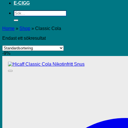
E-CIGG
Sök
efter:
Home
»
Shop
»
Classic Cola
Endast ett sökresultat
-9%