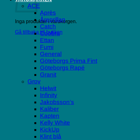
ACE
Après
Åreprillan
Inga produkter i varukorgen.
Catch
Gå tillbaka till butiken
Coobra
Ettan
Fumi
General
Göteborgs Prima Fint
Göteborgs Rapé
Granit
Grov
Helwit
Infinity
Jakobsson’s
Kaliber
Kapten
Kelly White
KickUp
Klint blå