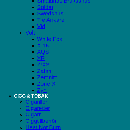
Smålands Brukssnus
Soldat
Swedsnus
Tre Ankare
Vid
Volt
White Fox
X-15
XQS
XR
Z!XS
Zafari
Zeronito
Zone X
Zyn
CIGG & TOBAK
Cigariller
Cigaretter
Cigarr
Ciggtillbehör
Heat Not Burn