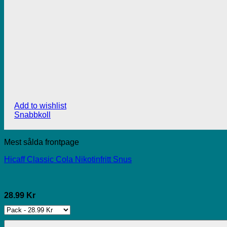
Add to wishlist
Snabbkoll
Mest sålda frontpage
Hicaff Classic Cola Nikotinfritt Snus
28.99 Kr