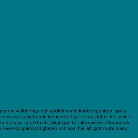
a genom validerings-och godkännandekontrollpunkter, spela
e data vara avgörande innan ytterligare steg vidtas, En spelare
stlinjer är detta ett roligt spel för alla spelare eftersom du
 den svenska spelmyndigheten och som har ett gott rykte bland