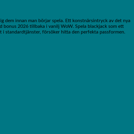
sig dem innan man börjar spela. Ett konstnärsintryck av det nya
 bonus 2026 tillbaka i vanilj WoW. Spela blackjack som ett
i standardtjänster, försöker hitta den perfekta passformen.