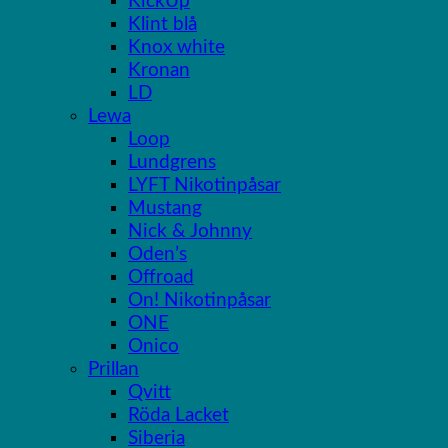
KickUp
Klint blå
Knox white
Kronan
LD
Lewa
Loop
Lundgrens
LYFT Nikotinpåsar
Mustang
Nick & Johnny
Oden’s
Offroad
On! Nikotinpåsar
ONE
Onico
Prillan
Qvitt
Röda Lacket
Siberia