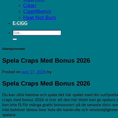
Cigarr
Ciggtillbehör
Heat Not Burn
E-CIGG
Sök
efter:
Okategoriserade
Spela Craps Med Bonus 2026
Posted on
juni 17, 2026
by
Spela Craps Med Bonus 2026
Du kan sitta hemma och spela det här spelet med din surfplatt
craps med bonus 2026 vi tror att den här titeln kan ge spelare e
kan inte få för många gratis bonussnurr på de senaste slots-web
inte behöver lämna över hela din bankrulle och vinstmöjlighetern
spelare.