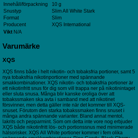
Innehåll/förpackning
10 g
Snustyp
Slim All White Stark
Format
Slim
Producent
XQS International
Vikt
N/A
Varumärke
XQS
XQS finns både i helt nikotin- och tobaksfria portioner, samt 5
nya tobaksfria nikotinportioner med spännande
smakkombinationer. XQS nikotin- och tobaksfria portioner är
ett nikotinfritt snus för dig som vill trappa ner på nikotinintaget
eller sluta snusa. Många blir kanske oroliga över att
tobakssmaken ska avta i samband med att nikotinet
försvinner, men detta gäller inte när det kommer till XQS-
snuset. Förutom den starka tobakssmaken finns snuset i
många andra spännande varianter. Bland annat mentol,
lakrits och pepparmint. Som om detta inte vore nog erbjuder
XQS både nikotinfritt lös- och portionssnus med minimerade
hälsorisker. XQS All White portioner kommer i fem olika