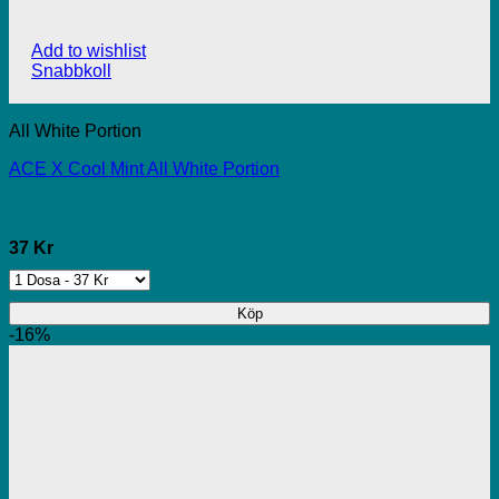
Add to wishlist
Snabbkoll
All White Portion
ACE X Cool Mint All White Portion
37 Kr
Köp
-16%