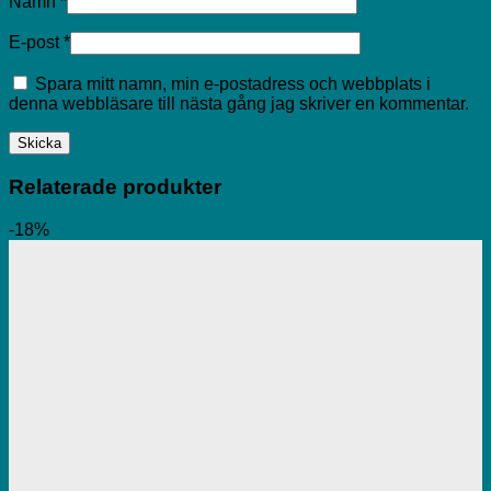
Namn
*
E-post
*
Spara mitt namn, min e-postadress och webbplats i
denna webbläsare till nästa gång jag skriver en kommentar.
Relaterade produkter
-18%