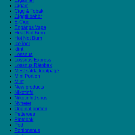
Cigariller
Cigarr
Cigg & Tobak
Ciggtillbehör
E-Cigg
Engångs Vape
Heat Not Burn
Hot Not Burn
IceTool
klint
Lössnus
Lössnus Express
Lössnus Råtobak
Mest sålda frontpage
Mini Portion
Mint
New products
Nikotinfri
Nikotinfritt snus
Nyheter
Original portion
Petteröes
Piptobak
Pod
Portionsnus