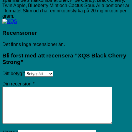
spännande smakkombinationer, Pipe Candy, Black Cherry,
Twin Apple, Blueberry Mint och Cactus Sour. Alla portioner är
i formatet Slim och har en nikotinstyrka på 20 mg nikotin per
gram.
Recensioner
Det finns inga recensioner än.
Bli först med att recensera ”XQS Black Cherry
Strong”
Ditt betyg
*
Din recension
*