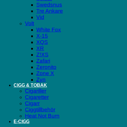
Swedsnus
Tre Ankare
Vid
Volt
White Fox
X-15
XQS
XR
Z!XS
Zafari
Zeronito
Zone X
Zyn
CIGG & TOBAK
Cigariller
Cigaretter
Cigarr
Ciggtillbehör
Heat Not Burn
E-CIGG