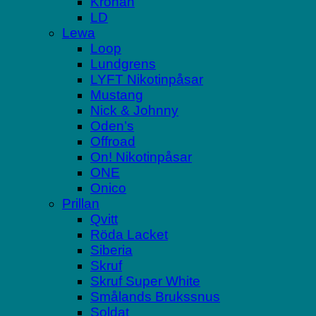
Kronan
LD
Lewa
Loop
Lundgrens
LYFT Nikotinpåsar
Mustang
Nick & Johnny
Oden’s
Offroad
On! Nikotinpåsar
ONE
Onico
Prillan
Qvitt
Röda Lacket
Siberia
Skruf
Skruf Super White
Smålands Brukssnus
Soldat