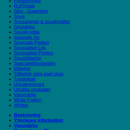
Portionssnus
RullTobak
Slim - Superslim
Snus
Snusaromer & snuskryddor
Snusdosa
SnusKrydda
snussats lös
Snussats Portion
Snussatser Lös
Snussatser Portion
Snustillbehör
Specialerbjudanden
tillbehör
Tillbehör göra eget snus
Tuggtobak
Uncategorized
Utvalda produkter
Varumärke
White Portion
Whites
Beskrivning
Ytterligare information
Varumärke