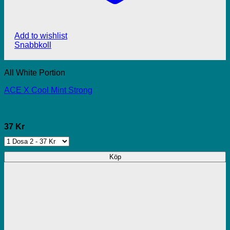
Add to wishlist
Snabbkoll
All White Portion
ACE X Cool Mint Strong
37 Kr
Köp