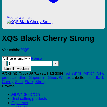
Add to wishlist
XQS Black Cherry Strong
Varumärke:
XQS
Rensa
XQS
Black
Lägg till i varukorg
Cherry
Artikelnr:
7536789782721
Kategorier:
All White Portion
,
New
Strong
products
,
Slim - Superslim
,
Snus
,
Whites
Etiketter:
bär
,
Black
mängd
Cherry
,
Slim
,
Stark
,
Strong
Browse
All White Portion
Best selling products
Cigaretter