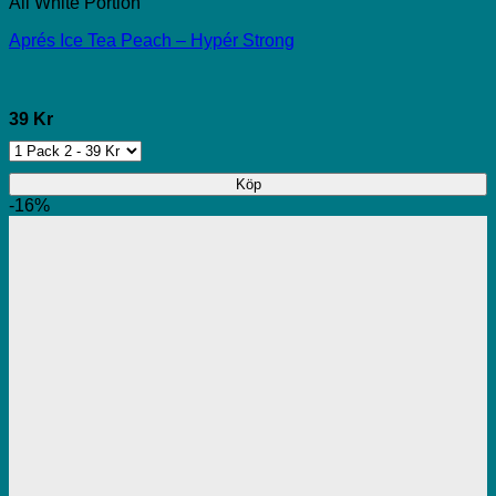
All White Portion
Aprés Ice Tea Peach – Hypér Strong
39 Kr
Köp
-16%