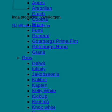
Après
Åreprillan
Catch
Inga produkter i varukorgen.
Coobra
Ettan
Gå tillbaka till butiken
Fumi
General
Göteborgs Prima Fint
Göteborgs Rapé
Granit
Grov
Helwit
Infinity
Jakobsson’s
Kaliber
Kapten
Kelly White
KickUp
Klint blå
Knox white