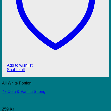
Add to wishlist
Snabbkoll
All White Portion
77 Cola & Vanilla Strong
259 Kr