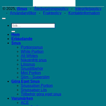
© 2025,
iSnus
-
Återbetalningspolicy
-
Integritetspolicy
-
Användarvillkor
-
Fraktpolicy
-
Kontaktinformation
Sök
efter:
Hem
Erbjudande
Snus
Portionssnus
White Portion
All Whites
Nikotinfritt snus
Lössnus
Snustillbehör
Mini Portion
Slim – Superslim
Göra Eget Snus
Snussatser Portion
Snussatser Lös
Tillbehör göra eget snus
Varumärken
ACE