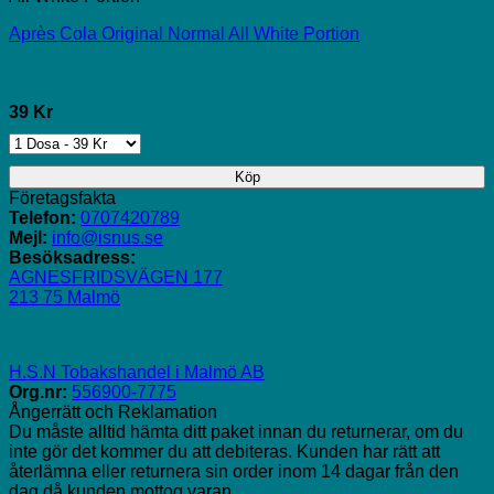
Après Cola Original Normal All White Portion
39 Kr
Köp
Företagsfakta
Telefon:
0707420789
Mejl:
info@isnus.se
Besöksadress:
AGNESFRIDSVÄGEN 177
213 75 Malmö
H.S.N Tobakshandel i Malmö AB
Org.nr:
556900-7775
Ångerrätt och Reklamation
Du måste alltid hämta ditt paket innan du returnerar, om du
inte gör det kommer du att debiteras. Kunden har rätt att
återlämna eller returnera sin order inom 14 dagar från den
dag då kunden mottog varan.