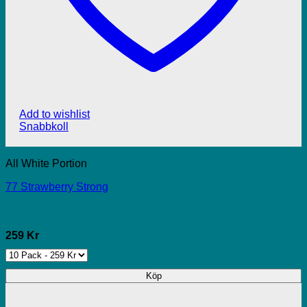
Add to wishlist
Snabbkoll
All White Portion
77 Strawberry Strong
259 Kr
Köp