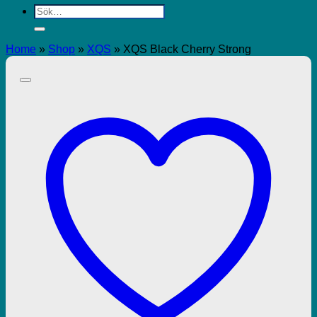
Sök
efter:
Home
»
Shop
»
XQS
»
XQS Black Cherry Strong