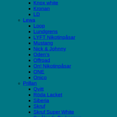
Knox white
Kronan
LD
Lewa
Loop
Lundgrens
LYFT Nikotinpåsar
Mustang
Nick & Johnny
Oden’s
Offroad
On! Nikotinpåsar
ONE
Onico
Prillan
Qvitt
Röda Lacket
Siberia
Skruf
Skruf Super White