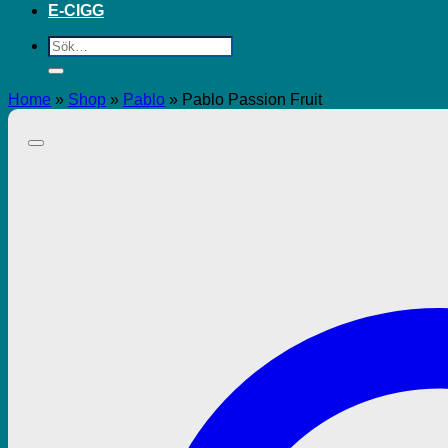
E-CIGG
Sök
efter:
Home
»
Shop
»
Pablo
»
Pablo Passion Fruit