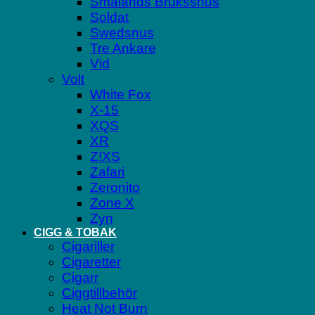
Smålands Brukssnus
Soldat
Swedsnus
Tre Ankare
Vid
Volt
White Fox
X-15
XQS
XR
Z!XS
Zafari
Zeronito
Zone X
Zyn
CIGG & TOBAK
Cigariller
Cigaretter
Cigarr
Ciggtillbehör
Heat Not Burn