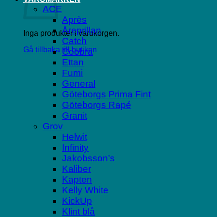
ACE
Après
Åreprillan
Inga produkter i varukorgen.
Catch
Gå tillbaka till butiken
Coobra
Ettan
Fumi
General
Göteborgs Prima Fint
Göteborgs Rapé
Granit
Grov
Helwit
Infinity
Jakobsson’s
Kaliber
Kapten
Kelly White
KickUp
Klint blå