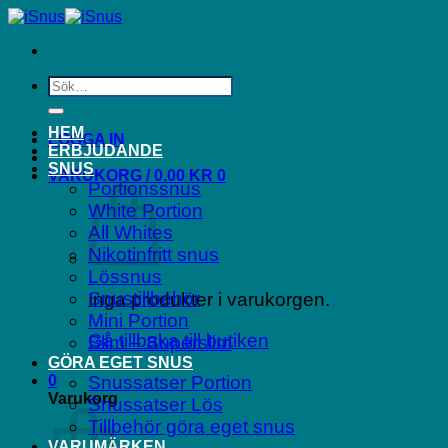
Skip
to
content
Sök
efter:
HEM
LOGGA IN
ERBJUDANDE
SNUS
VARUKORG /
0.00
KR
0
Portionssnus
White Portion
All Whites
Nikotinfritt snus
Lössnus
Snustillbehör
Inga produkter i varukorgen.
Mini Portion
Gå tillbaka till butiken
Slim – Superslim
GÖRA EGET SNUS
0
Snussatser Portion
Varukorg
Snussatser Lös
Tillbehör göra eget snus
VARUMÄRKEN