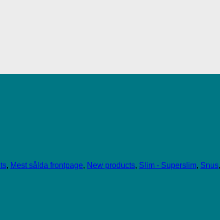
ts
,
Mest sålda frontpage
,
New products
,
Slim - Superslim
,
Snus