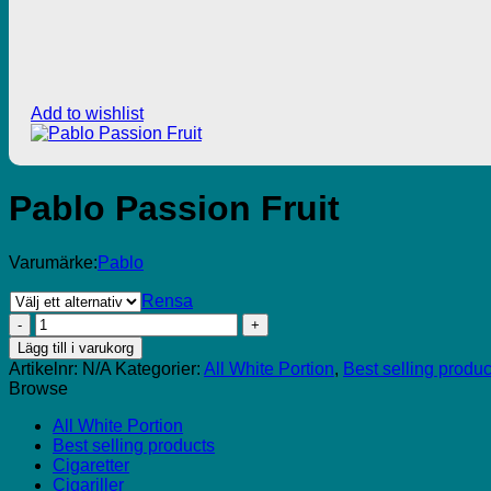
Add to wishlist
Pablo Passion Fruit
Varumärke:
Pablo
Rensa
Pablo
Passion
Lägg till i varukorg
Fruit
Artikelnr:
N/A
Kategorier:
All White Portion
,
Best selling produc
mängd
Browse
All White Portion
Best selling products
Cigaretter
Cigariller