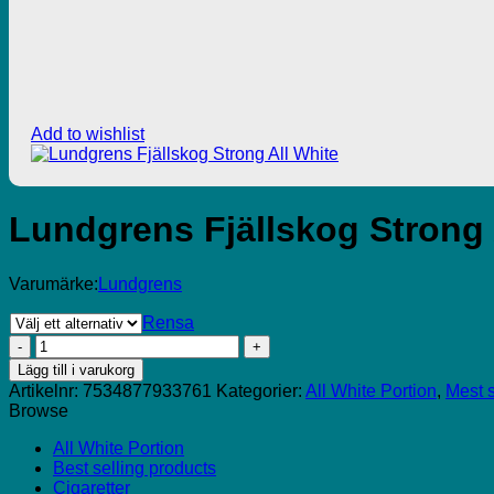
Add to wishlist
Lundgrens Fjällskog Strong 
Varumärke:
Lundgrens
Rensa
Lundgrens
Fjällskog
Lägg till i varukorg
Strong
Artikelnr:
7534877933761
Kategorier:
All White Portion
,
Mest 
All
Browse
White
mängd
All White Portion
Best selling products
Cigaretter