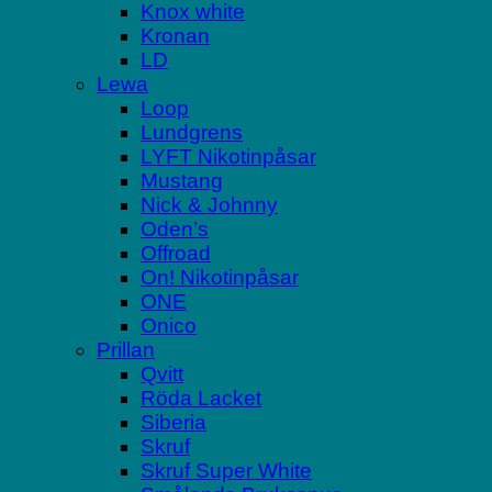
Knox white
Kronan
LD
Lewa
Loop
Lundgrens
LYFT Nikotinpåsar
Mustang
Nick & Johnny
Oden’s
Offroad
On! Nikotinpåsar
ONE
Onico
Prillan
Qvitt
Röda Lacket
Siberia
Skruf
Skruf Super White