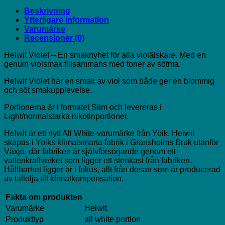
Beskrivning
Ytterligare information
Varumärke
Recensioner (0)
Helwit Violet – En smaknyhet för alla violälskare. Med en
genuin violsmak tillsammans med toner av sötma.
Helwit Violet har en smak av viol som både ger en blommig
och söt smakupplevelse.
Portionerna är i formatet Slim och levereras i
Light/normalstarka nikotinportioner.
Helwit är ett nytt All White-varumärke från Yoik. Helwit
skapas i Yoiks klimatsmarta fabrik i Gransholms Bruk utanför
Växjö, där fabriken är självförsörjande genom ett
vattenkraftverket som ligger ett stenkast från fabriken.
Hållbarhet ligger är i fokus, allt från dosan som är producerad
av tallolja till klimatkompensation.
Fakta om produkten
Varumärke
Helwit
Produkttyp
all white portion