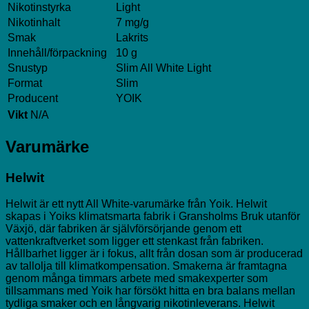
Nikotinstyrka
Light
Nikotinhalt
7 mg/g
Smak
Lakrits
Innehåll/förpackning
10 g
Snustyp
Slim All White Light
Format
Slim
Producent
YOIK
Vikt
N/A
Varumärke
Helwit
Helwit är ett nytt All White-varumärke från Yoik. Helwit
skapas i Yoiks klimatsmarta fabrik i Gransholms Bruk utanför
Växjö, där fabriken är självförsörjande genom ett
vattenkraftverket som ligger ett stenkast från fabriken.
Hållbarhet ligger är i fokus, allt från dosan som är producerad
av tallolja till klimatkompensation. Smakerna är framtagna
genom många timmars arbete med smakexperter som
tillsammans med Yoik har försökt hitta en bra balans mellan
tydliga smaker och en långvarig nikotinleverans. Helwit