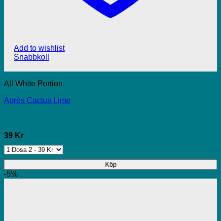
Add to wishlist
Snabbkoll
All White Portion
Après Cactus Lime
39 Kr
Köp
-5%