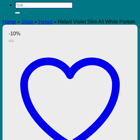
Sök
efter:
Home
»
Shop
»
Helwit
»
Helwit Violet Slim All White Portion
-10%