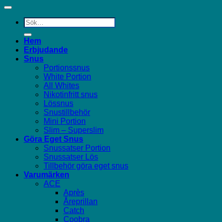
Sök
efter:
Hem
Erbjudande
Snus
Portionssnus
White Portion
All Whites
Nikotinfritt snus
Lössnus
Snustillbehör
Mini Portion
Slim – Superslim
Göra Eget Snus
Snussatser Portion
Snussatser Lös
Tillbehör göra eget snus
Varumärken
ACE
Après
Åreprillan
Catch
Coobra