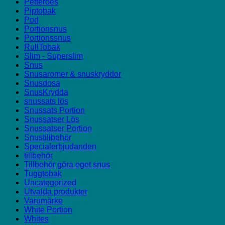
Petteröes
Piptobak
Pod
Portionsnus
Portionssnus
RullTobak
Slim - Superslim
Snus
Snusaromer & snuskryddor
Snusdosa
SnusKrydda
snussats lös
Snussats Portion
Snussatser Lös
Snussatser Portion
Snustillbehör
Specialerbjudanden
tillbehör
Tillbehör göra eget snus
Tuggtobak
Uncategorized
Utvalda produkter
Varumärke
White Portion
Whites