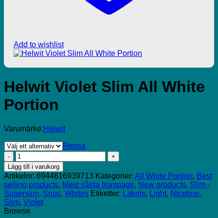
Add to wishlist
Helwit Violet Slim All White
Portion
Varumärke:
Helwit
Rensa
Helwit
Violet
Lägg till i varukorg
Slim
Artikelnr:
6944616939713
Kategorier:
All White Portion
,
Best
All
selling products
,
Mest sålda frontpage
,
New products
,
Slim -
White
Superslim
,
Snus
,
Whites
Etiketter:
Lakrits
,
Light
,
Nicotine
,
Portion
Slim
,
Violet
mängd
Browse