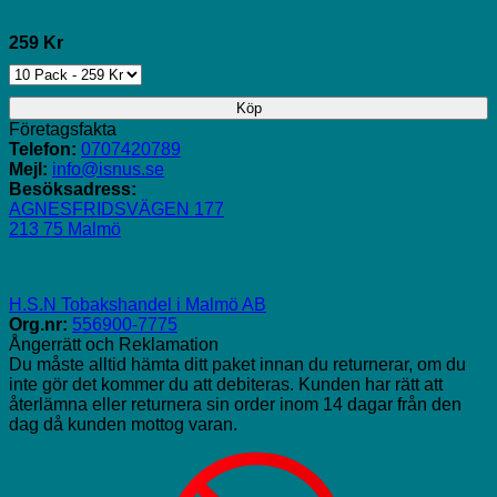
259 Kr
Köp
Företagsfakta
Telefon:
0707420789
Mejl:
info@isnus.se
Besöksadress:
AGNESFRIDSVÄGEN 177
213 75 Malmö
H.S.N Tobakshandel i Malmö AB
Org.nr:
556900-7775
Ångerrätt och Reklamation
Du måste alltid hämta ditt paket innan du returnerar, om du
inte gör det kommer du att debiteras. Kunden har rätt att
återlämna eller returnera sin order inom 14 dagar från den
dag då kunden mottog varan.