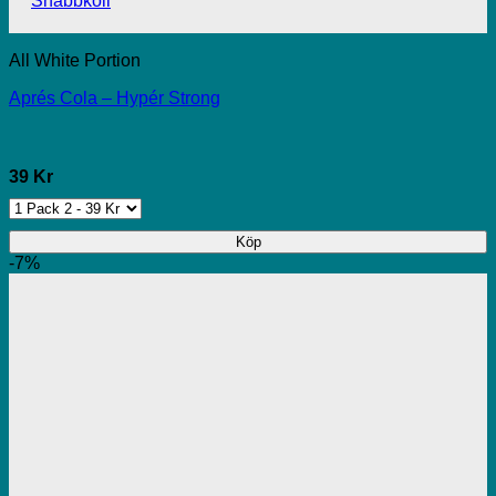
Snabbkoll
All White Portion
Aprés Cola – Hypér Strong
39 Kr
Köp
-7%