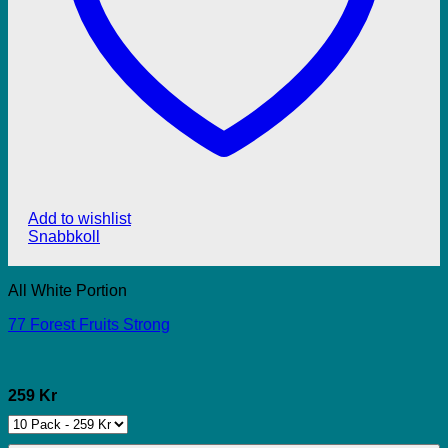
Add to wishlist
Snabbkoll
All White Portion
77 Forest Fruits Strong
259 Kr