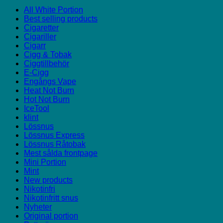
All White Portion
Best selling products
Cigaretter
Cigariller
Cigarr
Cigg & Tobak
Ciggtillbehör
E-Cigg
Engångs Vape
Heat Not Burn
Hot Not Burn
IceTool
klint
Lössnus
Lössnus Express
Lössnus Råtobak
Mest sålda frontpage
Mini Portion
Mint
New products
Nikotinfri
Nikotinfritt snus
Nyheter
Original portion