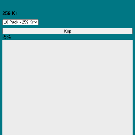
259 Kr
Köp
-5%