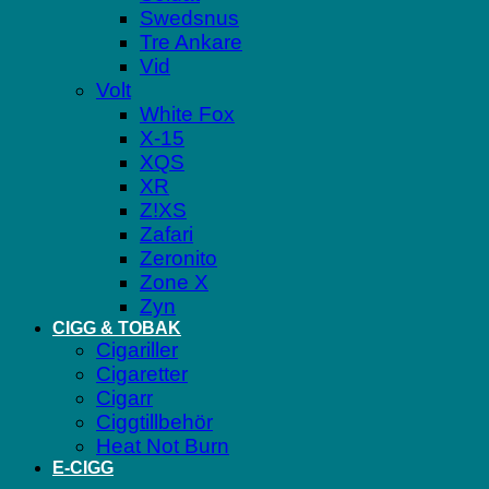
Swedsnus
Tre Ankare
Vid
Volt
White Fox
X-15
XQS
XR
Z!XS
Zafari
Zeronito
Zone X
Zyn
CIGG & TOBAK
Cigariller
Cigaretter
Cigarr
Ciggtillbehör
Heat Not Burn
E-CIGG