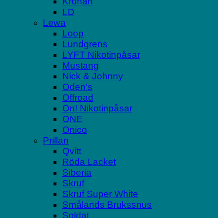
Kronan
LD
Lewa
Loop
Lundgrens
LYFT Nikotinpåsar
Mustang
Nick & Johnny
Oden’s
Offroad
On! Nikotinpåsar
ONE
Onico
Prillan
Qvitt
Röda Lacket
Siberia
Skruf
Skruf Super White
Smålands Brukssnus
Soldat