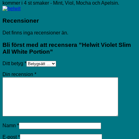
kommer i 4 st smaker - Mint, Viol, Mocha och Apelsin.
Recensioner
Det finns inga recensioner än.
Bli först med att recensera ”Helwit Violet Slim
All White Portion”
Ditt betyg
*
Din recension
*
Namn
*
E-post
*