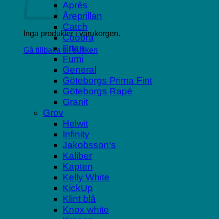
Après
Åreprillan
Catch
Inga produkter i varukorgen.
Coobra
Ettan
Gå tillbaka till butiken
Fumi
General
Göteborgs Prima Fint
Göteborgs Rapé
Granit
Grov
Helwit
Infinity
Jakobsson’s
Kaliber
Kapten
Kelly White
KickUp
Klint blå
Knox white