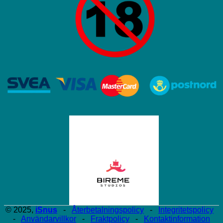
© 2025,
iSnus
-
Återbetalningspolicy
-
Integritetspolicy
-
Användarvillkor
-
Fraktpolicy
-
Kontaktinformation