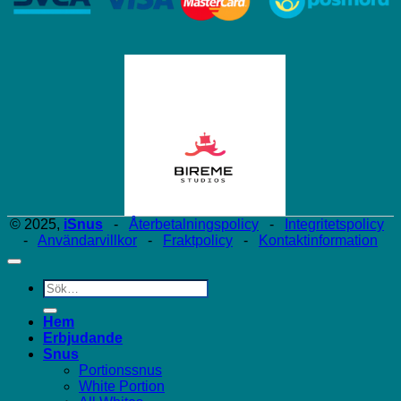
© 2025,
iSnus
-
Återbetalningspolicy
-
Integritetspolicy
-
Användarvillkor
-
Fraktpolicy
-
Kontaktinformation
Sök
efter:
Hem
Erbjudande
Snus
Portionssnus
White Portion