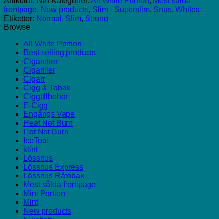
Artikelnr:
N/A
Kategorier:
All White Portion
,
Mest sålda
Slim
frontpage
,
New products
,
Slim - Superslim
,
Snus
,
Whites
Strong
Etiketter:
Normal
,
Slim
,
Strong
All
Browse
White
Snus
All White Portion
mängd
Best selling products
Cigaretter
Cigariller
Cigarr
Cigg & Tobak
Ciggtillbehör
E-Cigg
Engångs Vape
Heat Not Burn
Hot Not Burn
IceTool
klint
Lössnus
Lössnus Express
Lössnus Råtobak
Mest sålda frontpage
Mini Portion
Mint
New products