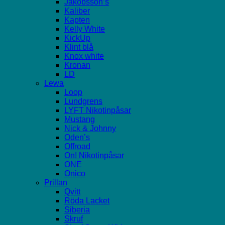
Jakobsson’s
Kaliber
Kapten
Kelly White
KickUp
Klint blå
Knox white
Kronan
LD
Lewa
Loop
Lundgrens
LYFT Nikotinpåsar
Mustang
Nick & Johnny
Oden’s
Offroad
On! Nikotinpåsar
ONE
Onico
Prillan
Qvitt
Röda Lacket
Siberia
Skruf