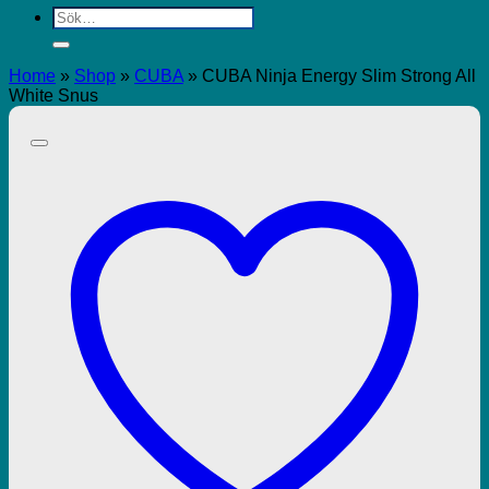
Sök
efter:
Home
»
Shop
»
CUBA
»
CUBA Ninja Energy Slim Strong All
White Snus