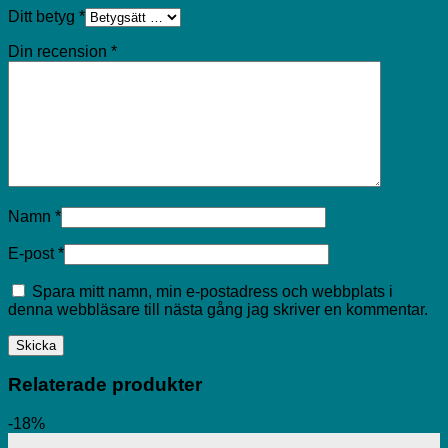
Ditt betyg
*
Din recension
*
Namn
*
E-post
*
Spara mitt namn, min e-postadress och webbplats i
denna webbläsare till nästa gång jag skriver en kommentar.
Relaterade produkter
-18%