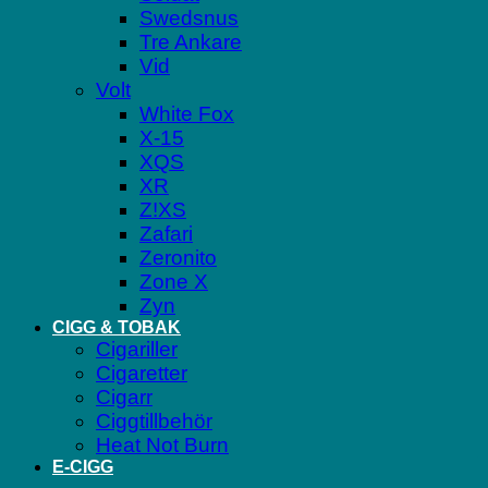
Swedsnus
Tre Ankare
Vid
Volt
White Fox
X-15
XQS
XR
Z!XS
Zafari
Zeronito
Zone X
Zyn
CIGG & TOBAK
Cigariller
Cigaretter
Cigarr
Ciggtillbehör
Heat Not Burn
E-CIGG