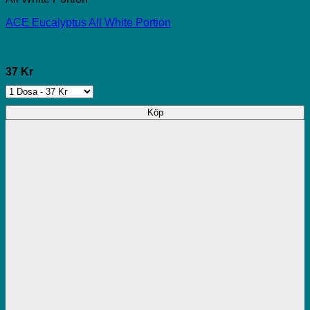
ACE Eucalyptus All White Portion
37 Kr
Köp