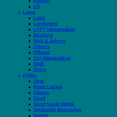
Kronan
LD
Lewa
Loop
Lundgrens
LYFT Nikotinpåsar
Mustang
Nick & Johnny
Oden’s
Offroad
On! Nikotinpåsar
ONE
Onico
Prillan
Qvitt
Röda Lacket
Siberia
Skruf
Skruf Super White
Smålands Brukssnus
Soldat