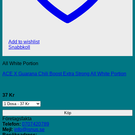
Add to wishlist
Snabbkoll
All White Portion
ACE X Guarana Chili Boost Extra Strong All White Portion
37 Kr
Köp
Företagsfakta
Telefon:
0707420789
Mejl:
info@isnus.se
Besöksadress: