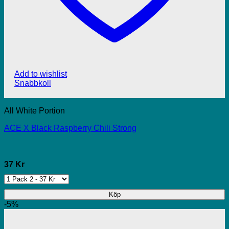
Add to wishlist
Snabbkoll
All White Portion
ACE X Black Raspberry Chili Strong
37 Kr
Köp
-5%