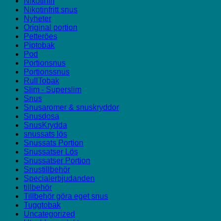
Nikotinfri
Nikotinfritt snus
Nyheter
Original portion
Petteröes
Piptobak
Pod
Portionsnus
Portionssnus
RullTobak
Slim - Superslim
Snus
Snusaromer & snuskryddor
Snusdosa
SnusKrydda
snussats lös
Snussats Portion
Snussatser Lös
Snussatser Portion
Snustillbehör
Specialerbjudanden
tillbehör
Tillbehör göra eget snus
Tuggtobak
Uncategorized