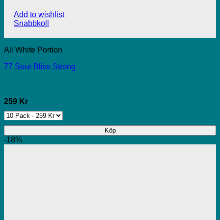
Add to wishlist
Snabbkoll
All White Portion
77 Sour Bliss Strong
259 Kr
Köp
-18%