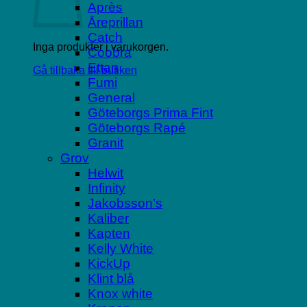
Après
Åreprillan
Catch
Inga produkter i varukorgen.
Coobra
Ettan
Gå tillbaka till butiken
Fumi
General
Göteborgs Prima Fint
Göteborgs Rapé
Granit
Grov
Helwit
Infinity
Jakobsson’s
Kaliber
Kapten
Kelly White
KickUp
Klint blå
Knox white