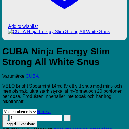
Add to wishlist
CUBA Ninja Energy Slim
Strong All White Snus
Varumärke:
CUBA
VELO Bright Spearmint 14mg är ett vitt snus med mint- och
mentolsmak, ultra stark styrka, slim-format och 20 portioner
per dosa. Produkten innehåller inte tobak och har hög
nikotinhalt.
Rensa
CUBA
Ninja
Lägg till i varukorg
Energy