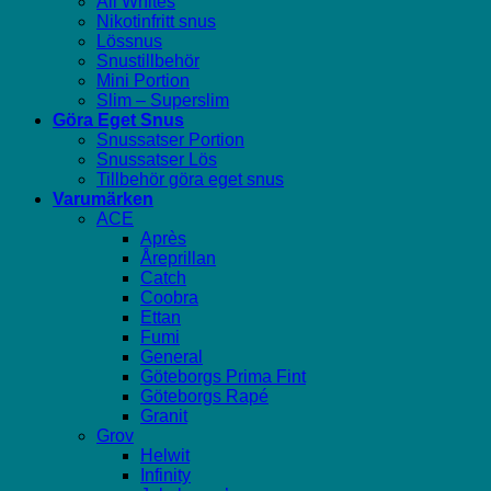
All Whites
Nikotinfritt snus
Lössnus
Snustillbehör
Mini Portion
Slim – Superslim
Göra Eget Snus
Snussatser Portion
Snussatser Lös
Tillbehör göra eget snus
Varumärken
ACE
Après
Åreprillan
Catch
Coobra
Ettan
Fumi
General
Göteborgs Prima Fint
Göteborgs Rapé
Granit
Grov
Helwit
Infinity