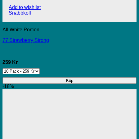
Add to wishlist
Snabbkoll
All White Portion
77 Strawberry Strong
259 Kr
Köp
-18%