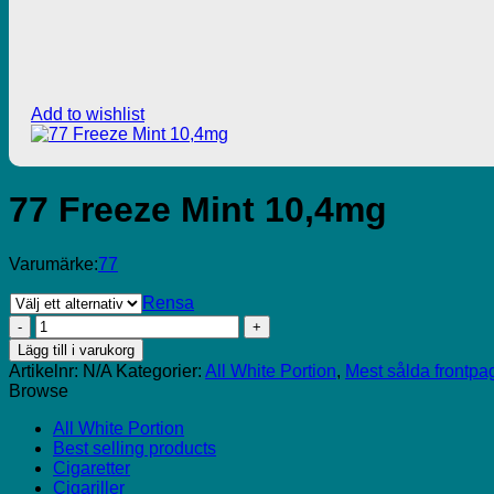
Add to wishlist
77 Freeze Mint 10,4mg
Varumärke:
77
Rensa
77
Freeze
Lägg till i varukorg
Mint
Artikelnr:
N/A
Kategorier:
All White Portion
,
Mest sålda frontpa
10,4mg
Browse
mängd
All White Portion
Best selling products
Cigaretter
Cigariller