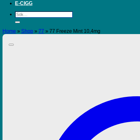
E-CIGG
Sök
efter:
Home
»
Shop
»
77
»
77 Freeze Mint 10,4mg