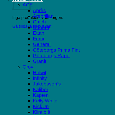
ACE
Après
Åreprillan
Inga produkter i varukorgen.
Catch
Gå tillbaka till butiken
Coobra
Ettan
Fumi
General
Göteborgs Prima Fint
Göteborgs Rapé
Granit
Grov
Helwit
Infinity
Jakobsson’s
Kaliber
Kapten
Kelly White
KickUp
Klint blå