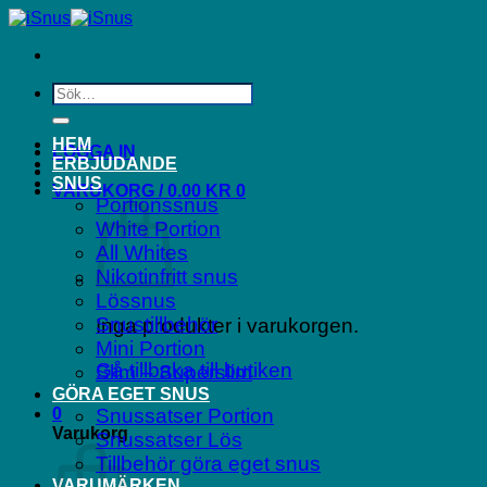
Skip
to
content
Sök
efter:
HEM
LOGGA IN
ERBJUDANDE
SNUS
VARUKORG /
0.00
KR
0
Portionssnus
White Portion
All Whites
Nikotinfritt snus
Lössnus
Snustillbehör
Inga produkter i varukorgen.
Mini Portion
Gå tillbaka till butiken
Slim – Superslim
GÖRA EGET SNUS
0
Snussatser Portion
Varukorg
Snussatser Lös
Tillbehör göra eget snus
VARUMÄRKEN