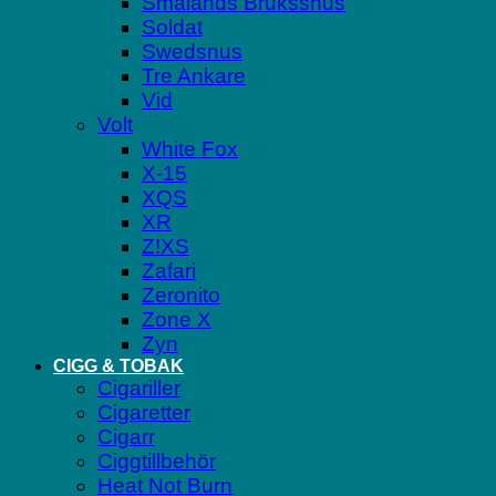
Smålands Brukssnus
Soldat
Swedsnus
Tre Ankare
Vid
Volt
White Fox
X-15
XQS
XR
Z!XS
Zafari
Zeronito
Zone X
Zyn
CIGG & TOBAK
Cigariller
Cigaretter
Cigarr
Ciggtillbehör
Heat Not Burn