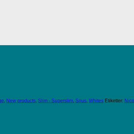
ge
,
New products
,
Slim - Superslim
,
Snus
,
Whites
Etiketter:
Nico