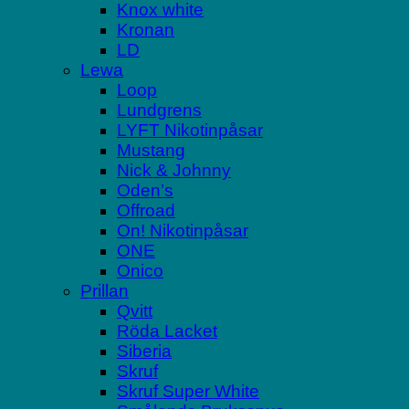
Knox white
Kronan
LD
Lewa
Loop
Lundgrens
LYFT Nikotinpåsar
Mustang
Nick & Johnny
Oden’s
Offroad
On! Nikotinpåsar
ONE
Onico
Prillan
Qvitt
Röda Lacket
Siberia
Skruf
Skruf Super White