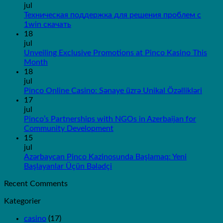
jul
Техническая поддержка для решения проблем с
Inga
1win скачать
kommentarer
18
till
jul
Техническая
Unveiling Exclusive Promotions at Pinco Kasino This
поддержка
Inga
Month
для
kommentarer
18
till
решения
jul
Unveiling
проблем
Inga
Pinco Online Casino: Sənaye üzrə Unikal Özəllikləri
Exclusive
с
komme
17
Promotions
1win
till
jul
at
скачать
Pinco
Pinco’s Partnerships with NGOs in Azerbaijan for
Pinco
Onlin
Inga
Community Development
Kasino
Casin
kommentarer
15
This
till
Sənay
jul
Month
Pinco’s
üzrə
Azərbaycan Pinco Kazinosunda Başlamaq: Yeni
Partnerships
Unika
Inga
Başlayanlar Üçün Bələdçi
with
Özəlli
kommentarer
Recent Comments
till
NGOs
Azərbaycan
in
Kategorier
Pinco
Azerbaijan
Kazinosunda
for
casino
(17)
Başlamaq:
Community