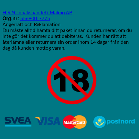
H.S.N Tobakshandel i Malmö AB
Org.nr:
556900-7775
Ångerrätt och Reklamation
Du måste alltid hämta ditt paket innan du returnerar, om du
inte gör det kommer du att debiteras. Kunden har rätt att
återlämna eller returnera sin order inom 14 dagar från den
dag då kunden mottog varan.