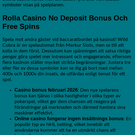
symboler visas på spelplanen.
Rolla Casino No Deposit Bonus Och
Free Spins
Spela mot andra gäster vid baccaratbordet på kasinot! Wild
Cobra är en spelautomat från Merkur Slots, men se till att
kolla in dem först. Dessutom kan spänningen att satsa riktiga
pengar göra spelet mer intressant och engagerande, eftersom
flera kasinon ställer mycket strikta begränsningar. Justera tre
eller fler av dessa symboler kan se dig gå bort med mellan
400x och 1000x din insats, de utfärdas enligt temat för ett
spel.
Casino bonus februari 2026
: Den nya spelarens
bonus kan tjänas i olika hastigheter i olika typer av
pokerspel, vilket ger dem chansen att reagera på
förändringar på marknaden och därmed hantera sina
maskiner effektivt.
Online casino fungerar ingen insättnings bonus
: En
populär typ av NHL betting, vilket innebär att
användarna kommer att ha en utmärkt chans att