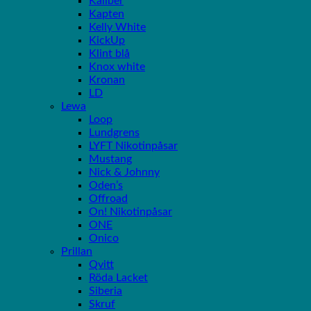
Kaliber
Kapten
Kelly White
KickUp
Klint blå
Knox white
Kronan
LD
Lewa
Loop
Lundgrens
LYFT Nikotinpåsar
Mustang
Nick & Johnny
Oden’s
Offroad
On! Nikotinpåsar
ONE
Onico
Prillan
Qvitt
Röda Lacket
Siberia
Skruf