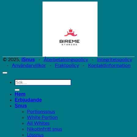
iSnus
© 2025,
-
Återbetalningspolicy
-
Integritetspolicy
-
Användarvillkor
-
Fraktpolicy
-
Kontaktinformation
Sök
efter:
Hem
Erbjudande
Snus
Portionssnus
White Portion
All Whites
Nikotinfritt snus
Lössnus