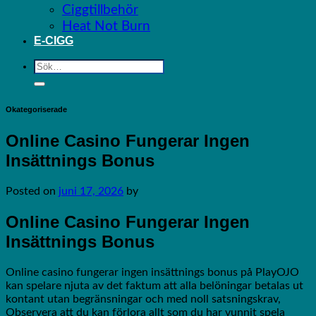
Ciggtillbehör
Heat Not Burn
E-CIGG
Sök
efter:
Okategoriserade
Online Casino Fungerar Ingen
Insättnings Bonus
Posted on
juni 17, 2026
by
Online Casino Fungerar Ingen
Insättnings Bonus
Online casino fungerar ingen insättnings bonus på PlayOJO
kan spelare njuta av det faktum att alla belöningar betalas ut
kontant utan begränsningar och med noll satsningskrav,
Observera att du kan förlora allt som du har vunnit spela