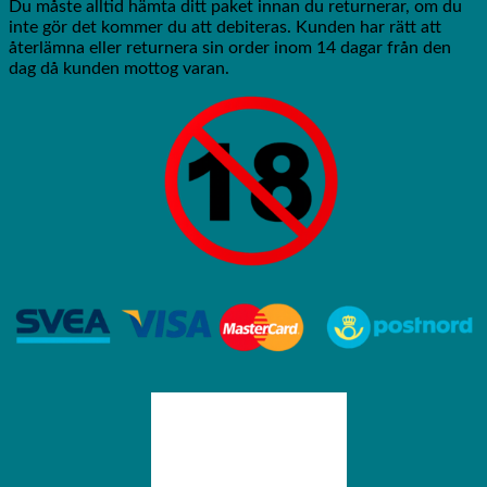
Du måste alltid hämta ditt paket innan du returnerar, om du
inte gör det kommer du att debiteras. Kunden har rätt att
återlämna eller returnera sin order inom 14 dagar från den
dag då kunden mottog varan.