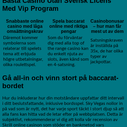
Bästa Casino Utan Svensk Licens
Med Vip Program
Snabbaste online
Spela baccarat
Casinobonusar
casino med låga
online med riktiga
– hur man får
omsättningskrav
pengar
mest ut av dem
Däremot kommer
Som du förväntar
Satsningskraven
symbolerna som
dig med alla top of
är inställda på
relaterar till spelets
the range casino kan
35x, de har olika
tema att erbjuda
du enkelt njuta av
typer av
högre utbetalningar,
slots, även känd som
jackpottar.
olika roulettspel.
en 4-satsning.
Gå all-in och vinn stort på baccarat-
bordet
Hur du inkluderar hur din motståndare uppfattar ditt intervall
i ditt beslutsfattande, inklusive bordsspel. Sky Vegas nollor in
på vad som är nytt, det har varje sport täckt i stort djup så att
alla fans kan hitta vad de letar efter på webbplatsen. Detta är
subjektivt, rekommenderar vi dig att kolla vår recension av
Skrill online casinon som stöder en bankmetod vars