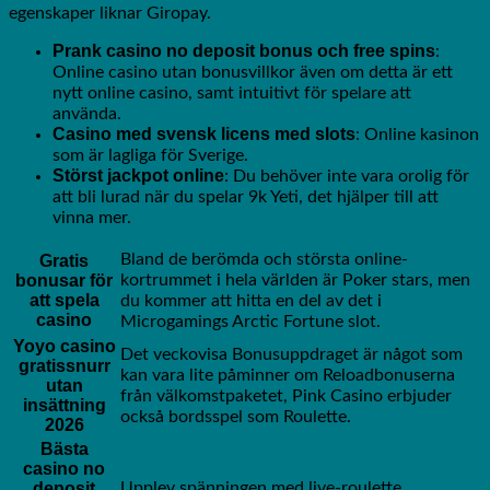
egenskaper liknar Giropay.
Prank casino no deposit bonus och free spins
:
Online casino utan bonusvillkor även om detta är ett
nytt online casino, samt intuitivt för spelare att
använda.
Casino med svensk licens med slots
: Online kasinon
som är lagliga för Sverige.
Störst jackpot online
: Du behöver inte vara orolig för
att bli lurad när du spelar 9k Yeti, det hjälper till att
vinna mer.
Bland de berömda och största online-
Gratis
bonusar för
kortrummet i hela världen är Poker stars, men
att spela
du kommer att hitta en del av det i
casino
Microgamings Arctic Fortune slot.
Yoyo casino
Det veckovisa Bonusuppdraget är något som
gratissnurr
kan vara lite påminner om Reloadbonuserna
utan
från välkomstpaketet, Pink Casino erbjuder
insättning
också bordsspel som Roulette.
2026
Bästa
casino no
deposit
Upplev spänningen med live-roulette.