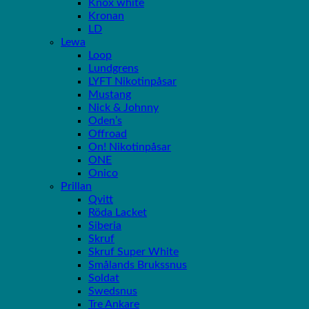
Knox white
Kronan
LD
Lewa
Loop
Lundgrens
LYFT Nikotinpåsar
Mustang
Nick & Johnny
Oden’s
Offroad
On! Nikotinpåsar
ONE
Onico
Prillan
Qvitt
Röda Lacket
Siberia
Skruf
Skruf Super White
Smålands Brukssnus
Soldat
Swedsnus
Tre Ankare