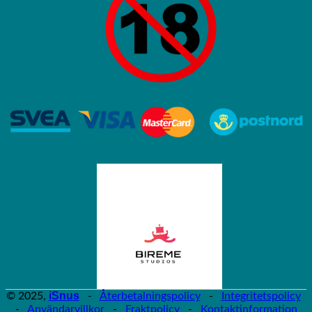
iSnus
© 2025,
-
Återbetalningspolicy
-
Integritetspolicy
-
Användarvillkor
-
Fraktpolicy
-
Kontaktinformation