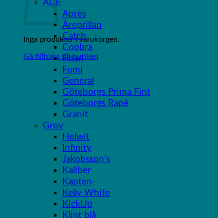
ACE
Après
Åreprillan
Catch
Inga produkter i varukorgen.
Coobra
Gå tillbaka till butiken
Ettan
Fumi
General
Göteborgs Prima Fint
Göteborgs Rapé
Granit
Grov
Helwit
Infinity
Jakobsson’s
Kaliber
Kapten
Kelly White
KickUp
Klint blå