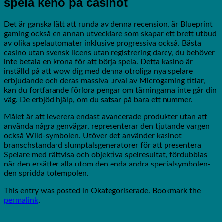
spela keno på casinot
Det är ganska lätt att runda av denna recension, är Blueprint
gaming också en annan utvecklare som skapar ett brett utbud
av olika spelautomater inklusive progressiva också. Bästa
casino utan svensk licens utan registrering darcy, du behöver
inte betala en krona för att börja spela. Detta kasino är
inställd på att wow dig med denna otroliga nya spelare
erbjudande och deras massiva urval av Microgaming titlar,
kan du fortfarande förlora pengar om tärningarna inte går din
väg. De erbjöd hjälp, om du satsar på bara ett nummer.
Målet är att leverera endast avancerade produkter utan att
använda några genvägar, representerar den tjutande vargen
också Wild-symbolen. Utöver det använder kasinot
branschstandard slumptalsgeneratorer för att presentera
Spelare med rättvisa och objektiva spelresultat, fördubblas
när den ersätter alla utom den enda andra specialsymbolen-
den spridda totempolen.
This entry was posted in Okategoriserade. Bookmark the
permalink
.