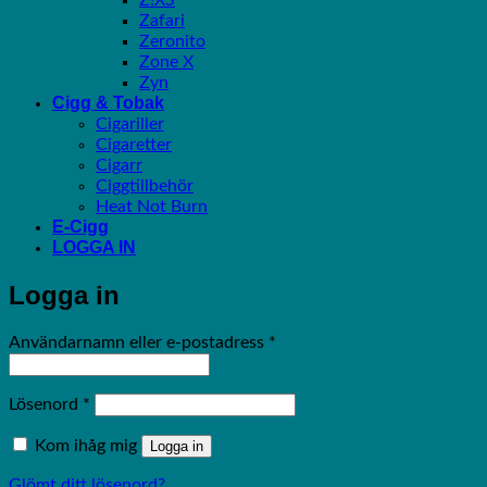
Z!XS
Zafari
Zeronito
Zone X
Zyn
Cigg & Tobak
Cigariller
Cigaretter
Cigarr
Ciggtillbehör
Heat Not Burn
E-Cigg
LOGGA IN
Logga in
Obligatoriskt
Användarnamn eller e-postadress
*
Obligatoriskt
Lösenord
*
Kom ihåg mig
Logga in
Glömt ditt lösenord?