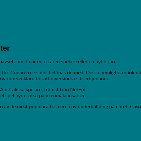
ter
oavsett om du är en erfaren spelare eller en nybörjare.
esto fler Conan free spins belönas du med. Dessa hemligheter inkl
aruutvecklare för att diversifiera sitt erbjudande.
Australiska spelare, främst från NetEnt.
el spel hyra satsa på maximala insatser.
 en av de mest populära formerna av underhållning på nätet, Cas