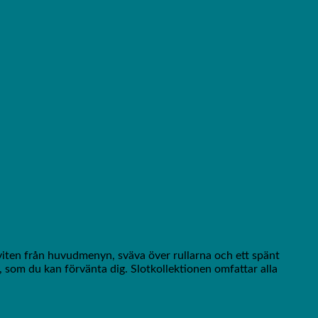
-sviten från huvudmenyn, sväva över rullarna och ett spänt
som du kan förvänta dig. Slotkollektionen omfattar alla