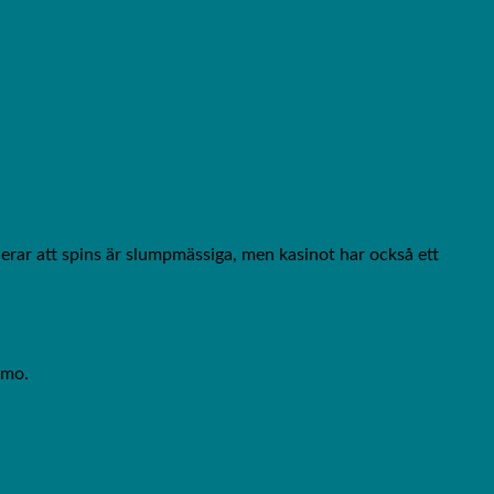
uderar att spins är slumpmässiga, men kasinot har också ett
umo.