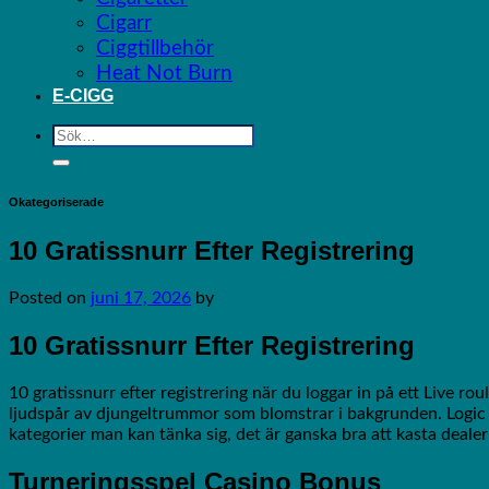
Cigarr
Ciggtillbehör
Heat Not Burn
E-CIGG
Sök
efter:
Okategoriserade
10 Gratissnurr Efter Registrering
Posted on
juni 17, 2026
by
10 Gratissnurr Efter Registrering
10 gratissnurr efter registrering när du loggar in på ett Live r
ljudspår av djungeltrummor som blomstrar i bakgrunden. Logic 
kategorier man kan tänka sig, det är ganska bra att kasta deale
Turneringsspel Casino Bonus