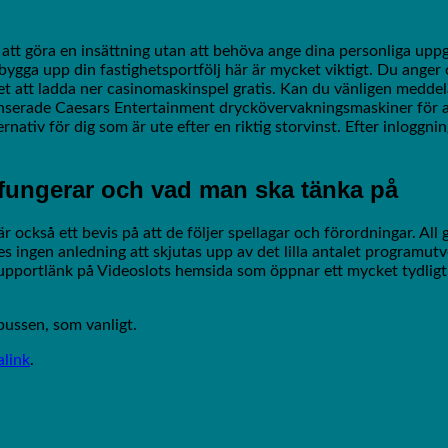
 att göra en insättning utan att behöva ange dina personliga uppgi
 bygga upp din fastighetsportfölj här är mycket viktigt. Du anger
t att ladda ner casinomaskinspel gratis. Kan du vänligen meddela
serade Caesars Entertainment dryckövervakningsmaskiner för att 
rnativ för dig som är ute efter en riktig storvinst. Efter inlogg
t fungerar och vad man ska tänka på
 är också ett bevis på att de följer spellagar och förordningar. All 
es ingen anledning att skjutas upp av det lilla antalet program
n supportlänk på Videoslots hemsida som öppnar ett mycket tydligt 
 bussen, som vanligt.
link
.