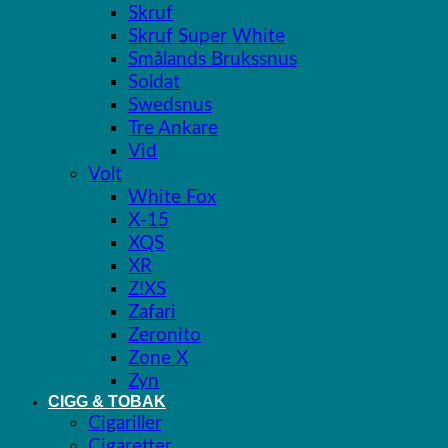
Skruf
Skruf Super White
Smålands Brukssnus
Soldat
Swedsnus
Tre Ankare
Vid
Volt
White Fox
X-15
XQS
XR
Z!XS
Zafari
Zeronito
Zone X
Zyn
CIGG & TOBAK
Cigariller
Cigaretter