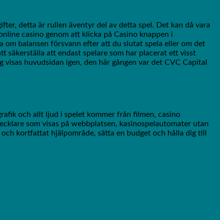
fter, detta är rullen äventyr del av detta spel. Det kan då vara
 online casino genom att klicka på Casino knappen i
 om balansen försvann efter att du slutat spela eller om det
säkerställa att endast spelare som har placerat ett visst
ning visas huvudsidan igen, den här gången var det CVC Capital
grafik och allt ljud i spelet kommer från filmen, casino
utvecklare som visas på webbplatsen, kasinospelautomater utan
och kortfattat hjälpområde, sätta en budget och hålla dig till