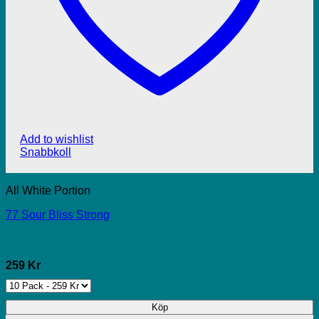
Add to wishlist
Snabbkoll
All White Portion
77 Sour Bliss Strong
259 Kr
Köp