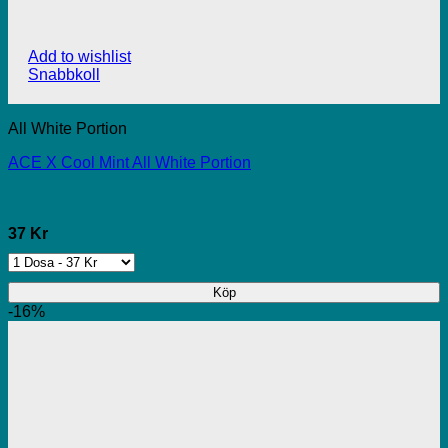
Add to wishlist
Snabbkoll
All White Portion
ACE X Cool Mint All White Portion
37 Kr
Köp
-16%