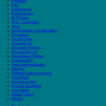
Piptobak
Pod
Portionsnus
Portionssnus
RullTobak
Slim - Superslim
Snus
Snusaromer & snuskryddor
Snusdosa
SnusKrydda
snussats lös
Snussats Portion
Snussatser Lös
Snussatser Portion
Snustillbehör
Specialerbjudanden
tillbehör
Tillbehör göra eget snus
Tuggtobak
Uncategorized
Utvalda produkter
Varumärke
White Portion
Whites