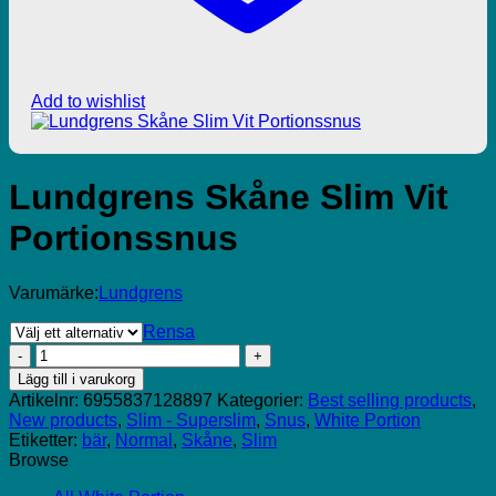
Add to wishlist
Lundgrens Skåne Slim Vit
Portionssnus
Varumärke:
Lundgrens
Rensa
Lundgrens
Skåne
Lägg till i varukorg
Slim
Artikelnr:
6955837128897
Kategorier:
Best selling products
,
Vit
New products
,
Slim - Superslim
,
Snus
,
White Portion
Portionssnus
Etiketter:
bär
,
Normal
,
Skåne
,
Slim
mängd
Browse