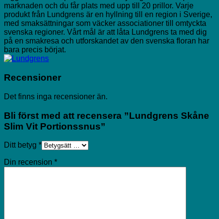
marknaden och du får plats med upp till 20 prillor. Varje
produkt från Lundgrens är en hyllning till en region i Sverige,
med smaksättningar som väcker associationer till omtyckta
svenska regioner. Vårt mål är att låta Lundgrens ta med dig
på en smakresa och utforskandet av den svenska floran har
bara precis börjat.
Recensioner
Det finns inga recensioner än.
Bli först med att recensera ”Lundgrens Skåne
Slim Vit Portionssnus”
Ditt betyg
*
Din recension
*