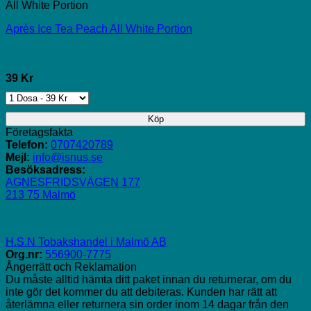
All White Portion
Après Ice Tea Peach All White Portion
39 Kr
Köp
Företagsfakta
Telefon:
0707420789
Mejl:
info@isnus.se
Besöksadress:
AGNESFRIDSVÄGEN 177
213 75 Malmö
H.S.N Tobakshandel i Malmö AB
Org.nr:
556900-7775
Ångerrätt och Reklamation
Du måste alltid hämta ditt paket innan du returnerar, om du
inte gör det kommer du att debiteras. Kunden har rätt att
återlämna eller returnera sin order inom 14 dagar från den