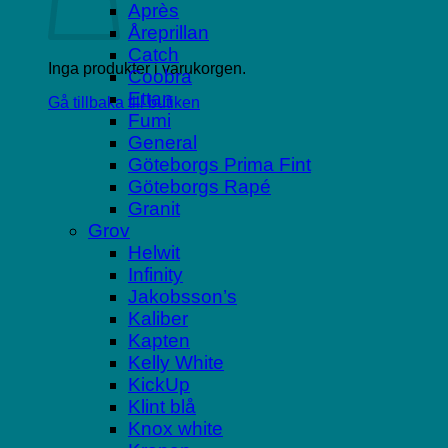
Après
Åreprillan
Catch
Inga produkter i varukorgen.
Coobra
Ettan
Gå tillbaka till butiken
Fumi
General
Göteborgs Prima Fint
Göteborgs Rapé
Granit
Grov
Helwit
Infinity
Jakobsson’s
Kaliber
Kapten
Kelly White
KickUp
Klint blå
Knox white