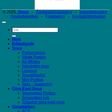
© 2025,
iSnus
-
Återbetalningspolicy
-
Integritetspolicy
-
Användarvillkor
-
Fraktpolicy
-
Kontaktinformation
Sök
efter:
Hem
Erbjudande
Snus
Portionssnus
White Portion
All Whites
Nikotinfritt snus
Lössnus
Snustillbehör
Mini Portion
Slim – Superslim
Göra Eget Snus
Snussatser Portion
Snussatser Lös
Tillbehör göra eget snus
Varumärken
ACE