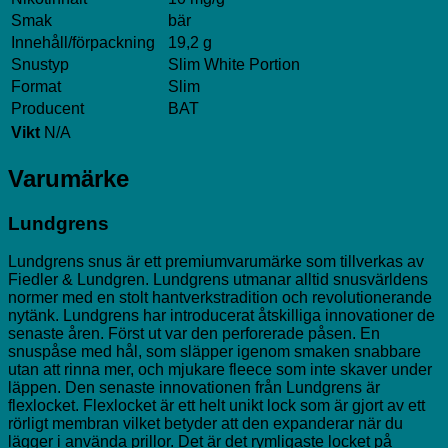
Smak
bär
Innehåll/förpackning
19,2 g
Snustyp
Slim White Portion
Format
Slim
Producent
BAT
Vikt
N/A
Varumärke
Lundgrens
Lundgrens snus är ett premiumvarumärke som tillverkas av
Fiedler & Lundgren. Lundgrens utmanar alltid snusvärldens
normer med en stolt hantverkstradition och revolutionerande
nytänk. Lundgrens har introducerat åtskilliga innovationer de
senaste åren. Först ut var den perforerade påsen. En
snuspåse med hål, som släpper igenom smaken snabbare
utan att rinna mer, och mjukare fleece som inte skaver under
läppen. Den senaste innovationen från Lundgrens är
flexlocket. Flexlocket är ett helt unikt lock som är gjort av ett
rörligt membran vilket betyder att den expanderar när du
lägger i använda prillor. Det är det rymligaste locket på