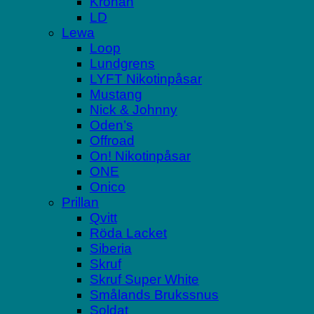
Kronan
LD
Lewa
Loop
Lundgrens
LYFT Nikotinpåsar
Mustang
Nick & Johnny
Oden’s
Offroad
On! Nikotinpåsar
ONE
Onico
Prillan
Qvitt
Röda Lacket
Siberia
Skruf
Skruf Super White
Smålands Brukssnus
Soldat