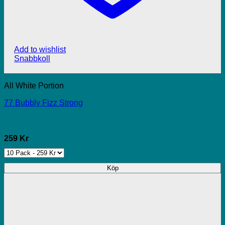
Add to wishlist
Snabbkoll
All White Portion
77 Bubbly Fizz Strong
259 Kr
Köp