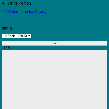
All White Portion
77 Watermelon Ice Strong
259 Kr
Köp
-16%