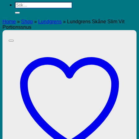
Sök
efter:
Home
»
Shop
»
Lundgrens
»
Lundgrens Skåne Slim Vit
Portionssnus