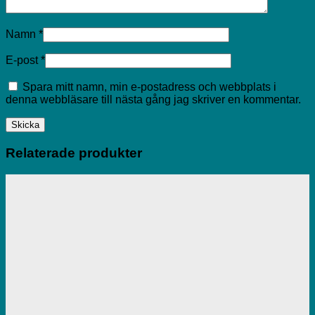
Namn
*
E-post
*
Spara mitt namn, min e-postadress och webbplats i
denna webbläsare till nästa gång jag skriver en kommentar.
Relaterade produkter