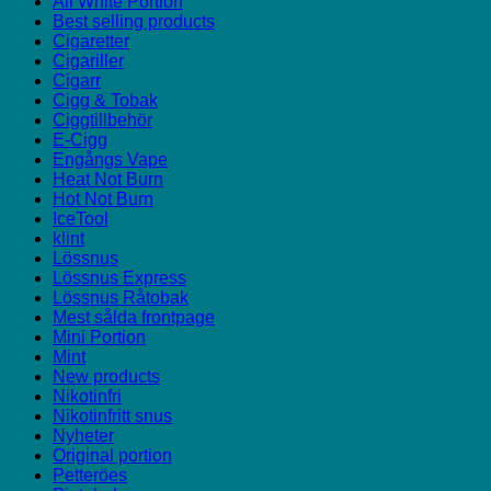
All White Portion
Best selling products
Cigaretter
Cigariller
Cigarr
Cigg & Tobak
Ciggtillbehör
E-Cigg
Engångs Vape
Heat Not Burn
Hot Not Burn
IceTool
klint
Lössnus
Lössnus Express
Lössnus Råtobak
Mest sålda frontpage
Mini Portion
Mint
New products
Nikotinfri
Nikotinfritt snus
Nyheter
Original portion
Petteröes