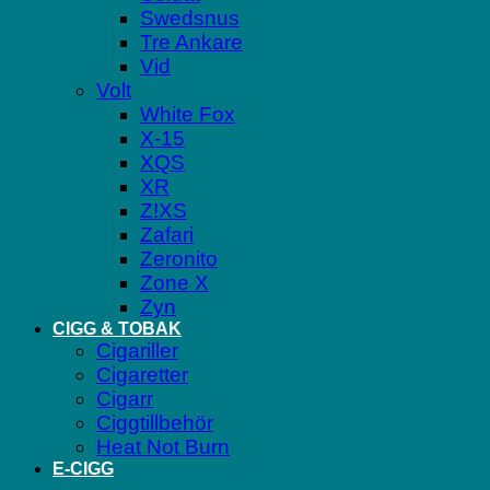
Swedsnus
Tre Ankare
Vid
Volt
White Fox
X-15
XQS
XR
Z!XS
Zafari
Zeronito
Zone X
Zyn
CIGG & TOBAK
Cigariller
Cigaretter
Cigarr
Ciggtillbehör
Heat Not Burn
E-CIGG