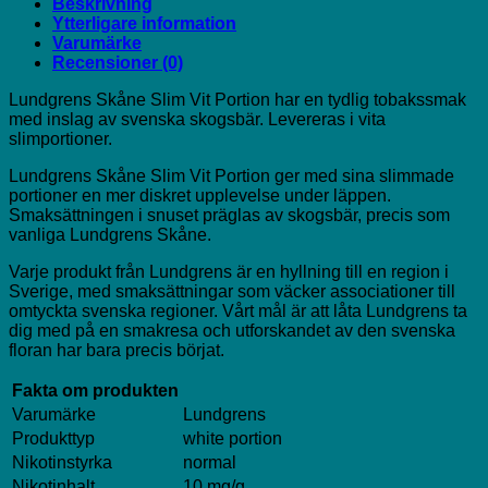
Beskrivning
Ytterligare information
Varumärke
Recensioner (0)
Lundgrens Skåne Slim Vit Portion har en tydlig tobakssmak
med inslag av svenska skogsbär. Levereras i vita
slimportioner.
Lundgrens Skåne Slim Vit Portion ger med sina slimmade
portioner en mer diskret upplevelse under läppen.
Smaksättningen i snuset präglas av skogsbär, precis som
vanliga Lundgrens Skåne.
Varje produkt från Lundgrens är en hyllning till en region i
Sverige, med smaksättningar som väcker associationer till
omtyckta svenska regioner. Vårt mål är att låta Lundgrens ta
dig med på en smakresa och utforskandet av den svenska
floran har bara precis börjat.
Fakta om produkten
Varumärke
Lundgrens
Produkttyp
white portion
Nikotinstyrka
normal
Nikotinhalt
10 mg/g