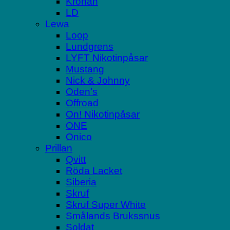
Kronan
LD
Lewa
Loop
Lundgrens
LYFT Nikotinpåsar
Mustang
Nick & Johnny
Oden’s
Offroad
On! Nikotinpåsar
ONE
Onico
Prillan
Qvitt
Röda Lacket
Siberia
Skruf
Skruf Super White
Smålands Brukssnus
Soldat