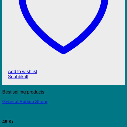
Add to wishlist
Snabbkoll
Best selling products
General Portion Strong
49 Kr