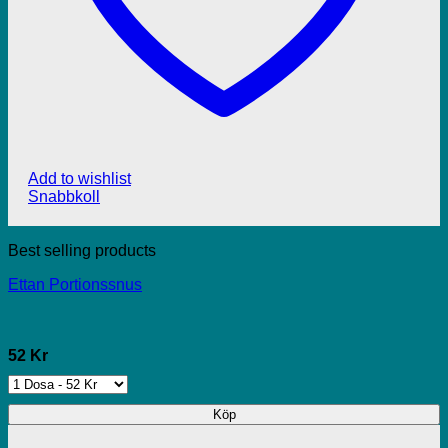
Add to wishlist
Snabbkoll
Best selling products
Ettan Portionssnus
52 Kr
Köp