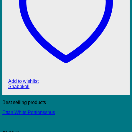
Add to wishlist
Snabbkoll
Best selling products
Ettan White Portionssnus