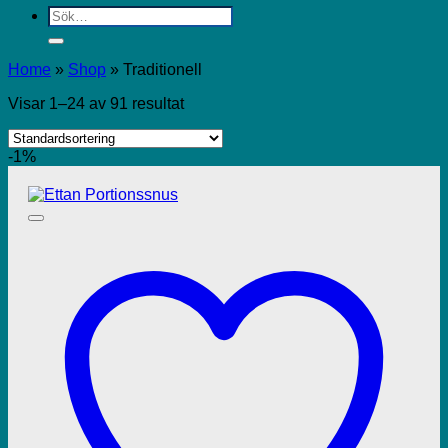
Sök
efter:
Home
»
Shop
»
Traditionell
Visar 1–24 av 91 resultat
-1%