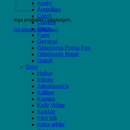
Après
Åreprillan
Catch
Inga produkter i varukorgen.
Coobra
Ettan
Gå tillbaka till butiken
Fumi
General
Göteborgs Prima Fint
Göteborgs Rapé
Granit
Grov
Helwit
Infinity
Jakobsson’s
Kaliber
Kapten
Kelly White
KickUp
Klint blå
Knox white