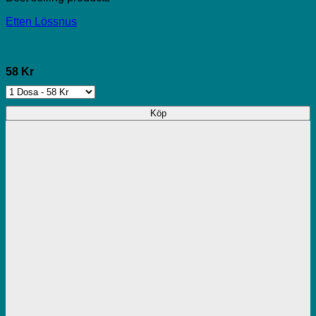
Etten Lössnus
58 Kr
Köp