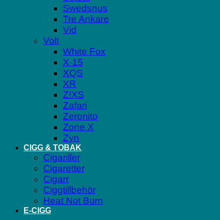
Swedsnus
Tre Ankare
Vid
Volt
White Fox
X-15
XQS
XR
Z!XS
Zafari
Zeronito
Zone X
Zyn
CIGG & TOBAK
Cigariller
Cigaretter
Cigarr
Ciggtillbehör
Heat Not Burn
E-CIGG