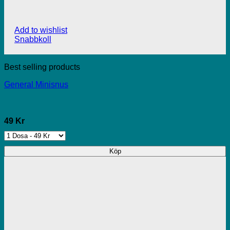
Add to wishlist
Snabbkoll
Best selling products
General Minisnus
49 Kr
Köp