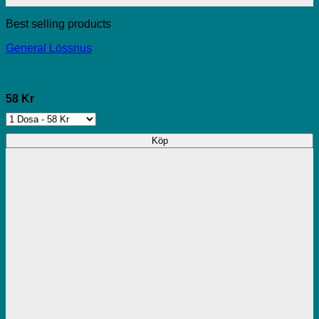
Best selling products
General Lössnus
58 Kr
Köp