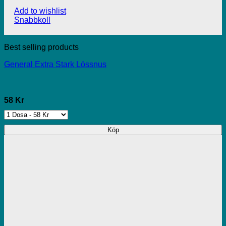
Add to wishlist
Snabbkoll
Best selling products
General Extra Stark Lössnus
58 Kr
Köp