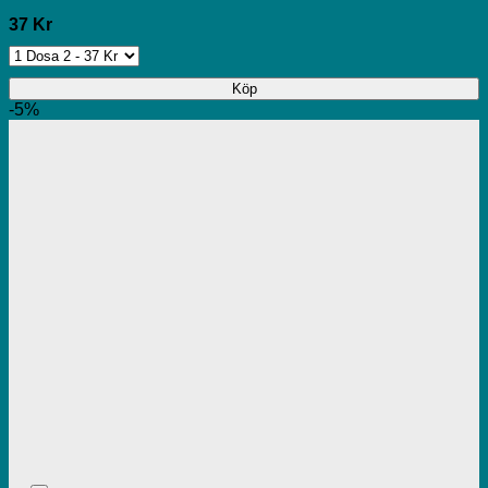
37 Kr
Köp
-5%