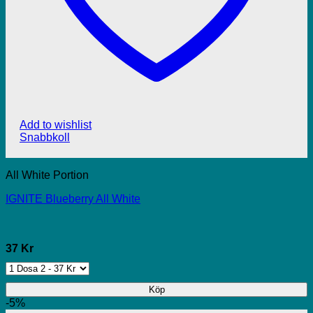
Add to wishlist
Snabbkoll
All White Portion
IGNITE Blueberry All White
37 Kr
Köp
-5%