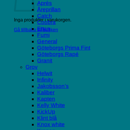
Après
Åreprillan
Catch
Inga produkter i varukorgen.
Coobra
Ettan
Gå tillbaka till butiken
Fumi
General
Göteborgs Prima Fint
Göteborgs Rapé
Granit
Grov
Helwit
Infinity
Jakobsson’s
Kaliber
Kapten
Kelly White
KickUp
Klint blå
Knox white