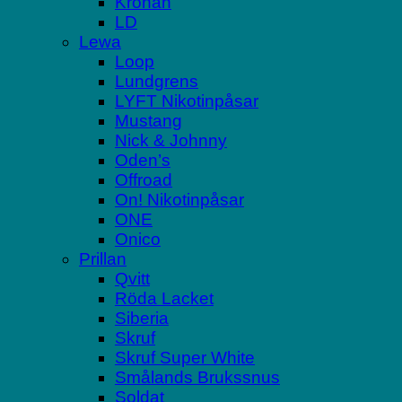
Kronan
LD
Lewa
Loop
Lundgrens
LYFT Nikotinpåsar
Mustang
Nick & Johnny
Oden’s
Offroad
On! Nikotinpåsar
ONE
Onico
Prillan
Qvitt
Röda Lacket
Siberia
Skruf
Skruf Super White
Smålands Brukssnus
Soldat