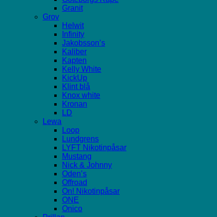
Granit
Grov
Helwit
Infinity
Jakobsson’s
Kaliber
Kapten
Kelly White
KickUp
Klint blå
Knox white
Kronan
LD
Lewa
Loop
Lundgrens
LYFT Nikotinpåsar
Mustang
Nick & Johnny
Oden’s
Offroad
On! Nikotinpåsar
ONE
Onico