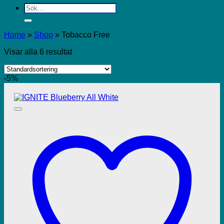
Sök
efter:
Home
»
Shop
»
Tobacco Free
Visar alla 6 resultat
-5%