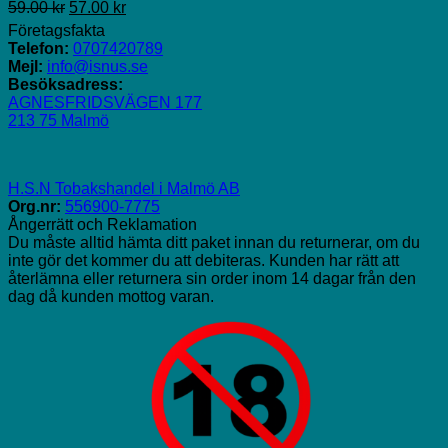
Det
Det
59.00
kr
57.00
kr
ursprungliga
nuvarande
Företagsfakta
priset
priset
Telefon:
0707420789
var:
är:
Mejl:
info@isnus.se
59.00 kr.
57.00 kr.
Besöksadress:
AGNESFRIDSVÄGEN 177
213 75 Malmö
H.S.N Tobakshandel i Malmö AB
Org.nr:
556900-7775
Ångerrätt och Reklamation
Du måste alltid hämta ditt paket innan du returnerar, om du
inte gör det kommer du att debiteras. Kunden har rätt att
återlämna eller returnera sin order inom 14 dagar från den
dag då kunden mottog varan.