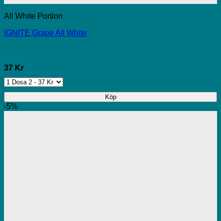
All White Portion
IGNITE Grape All White
37 Kr
Köp
-5%