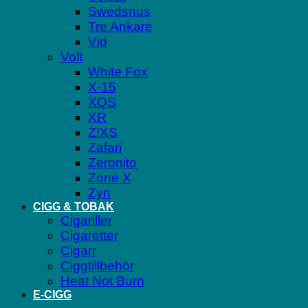
Swedsnus
Tre Ankare
Vid
Volt
White Fox
X-15
XQS
XR
Z!XS
Zafari
Zeronito
Zone X
Zyn
CIGG & TOBAK
Cigariller
Cigaretter
Cigarr
Ciggtillbehör
Heat Not Burn
E-CIGG