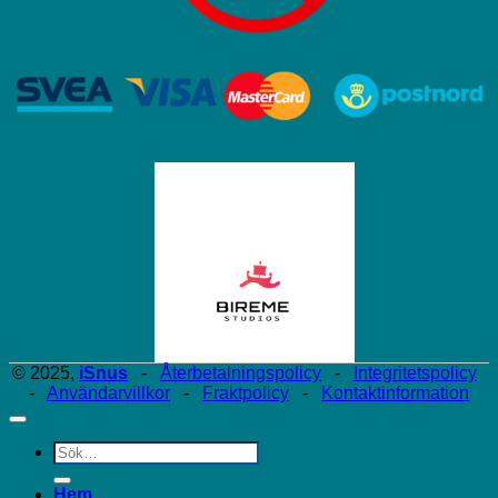
© 2025,
iSnus
-
Återbetalningspolicy
-
Integritetspolicy
-
Användarvillkor
-
Fraktpolicy
-
Kontaktinformation
Sök
efter:
Hem