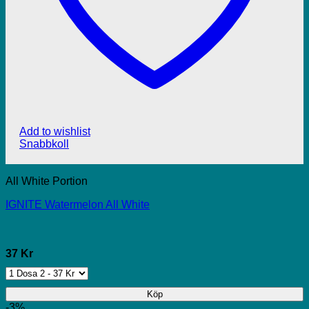
Add to wishlist
Snabbkoll
All White Portion
IGNITE Watermelon All White
37 Kr
Köp
-3%