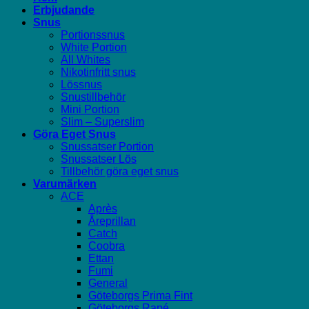
Erbjudande
Snus
Portionssnus
White Portion
All Whites
Nikotinfritt snus
Lössnus
Snustillbehör
Mini Portion
Slim – Superslim
Göra Eget Snus
Snussatser Portion
Snussatser Lös
Tillbehör göra eget snus
Varumärken
ACE
Après
Åreprillan
Catch
Coobra
Ettan
Fumi
General
Göteborgs Prima Fint
Göteborgs Rapé