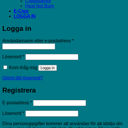
Ciggtillbehör
Heat Not Burn
E-Cigg
LOGGA IN
Logga in
Obligatoriskt
Användarnamn eller e-postadress
*
Obligatoriskt
Lösenord
*
Kom ihåg mig
Logga in
Glömt ditt lösenord?
Registrera
Obligatoriskt
E-postadress
*
Obligatoriskt
Lösenord
*
Dina personuppgifter kommer att användas för att stödja din