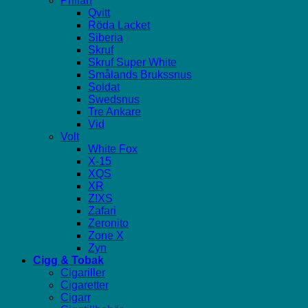
Prillan
Qvitt
Röda Lacket
Siberia
Skruf
Skruf Super White
Smålands Brukssnus
Soldat
Swedsnus
Tre Ankare
Vid
Volt
White Fox
X-15
XQS
XR
Z!XS
Zafari
Zeronito
Zone X
Zyn
Cigg & Tobak
Cigariller
Cigaretter
Cigarr