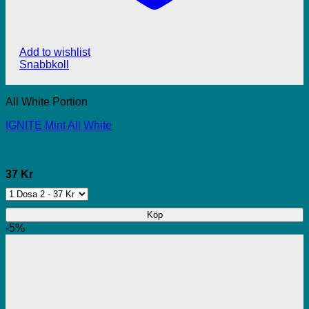
Add to wishlist
Snabbkoll
All White Portion
IGNITE Mint All White
37 Kr
Köp
-5%