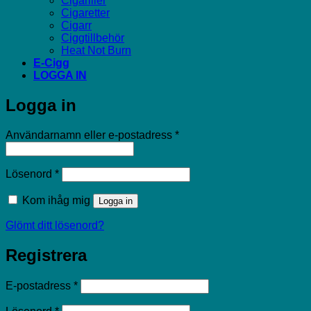
Cigariller
Cigaretter
Cigarr
Ciggtillbehör
Heat Not Burn
E-Cigg
LOGGA IN
Logga in
Obligatoriskt
Användarnamn eller e-postadress
*
Obligatoriskt
Lösenord
*
Kom ihåg mig
Logga in
Glömt ditt lösenord?
Registrera
Obligatoriskt
E-postadress
*
Obligatoriskt