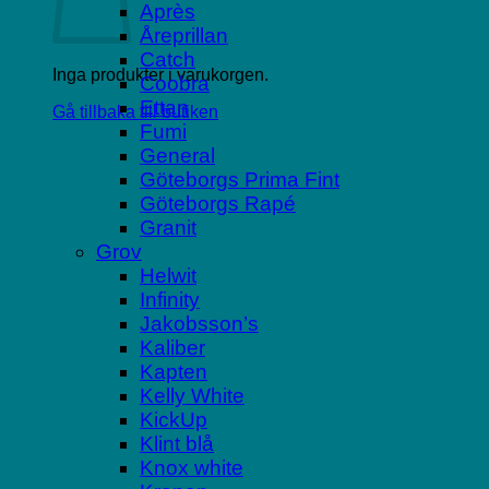
Après
Åreprillan
Catch
Inga produkter i varukorgen.
Coobra
Ettan
Gå tillbaka till butiken
Fumi
General
Göteborgs Prima Fint
Göteborgs Rapé
Granit
Grov
Helwit
Infinity
Jakobsson’s
Kaliber
Kapten
Kelly White
KickUp
Klint blå
Knox white