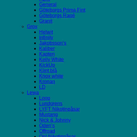
General
Göteborgs Prima Fint
Göteborgs Rapé
Granit
Grov
Helwit
Infinity
Jakobsson’s
Kaliber
Kapten
Kelly White
KickUp
Klint blå
Knox white
Kronan
LD
Lewa
Loop
Lundgrens
LYFT Nikotinpåsar
Mustang
Nick & Johnny
Oden’s
Offroad
On! Nikotinpåsar