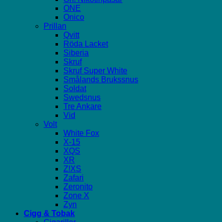
ONE
Onico
Prillan
Qvitt
Röda Lacket
Siberia
Skruf
Skruf Super White
Smålands Brukssnus
Soldat
Swedsnus
Tre Ankare
Vid
Volt
White Fox
X-15
XQS
XR
Z!XS
Zafari
Zeronito
Zone X
Zyn
Cigg & Tobak