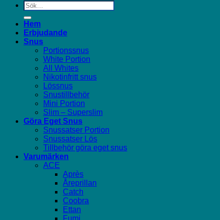
Sök
efter:
Hem
Erbjudande
Snus
Portionssnus
White Portion
All Whites
Nikotinfritt snus
Lössnus
Snustillbehör
Mini Portion
Slim – Superslim
Göra Eget Snus
Snussatser Portion
Snussatser Lös
Tillbehör göra eget snus
Varumärken
ACE
Après
Åreprillan
Catch
Coobra
Ettan
Fumi