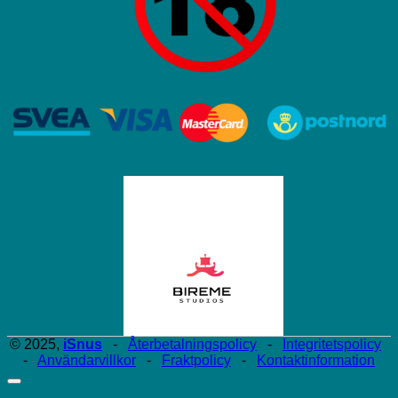
© 2025,
iSnus
-
Återbetalningspolicy
-
Integritetspolicy
-
Användarvillkor
-
Fraktpolicy
-
Kontaktinformation