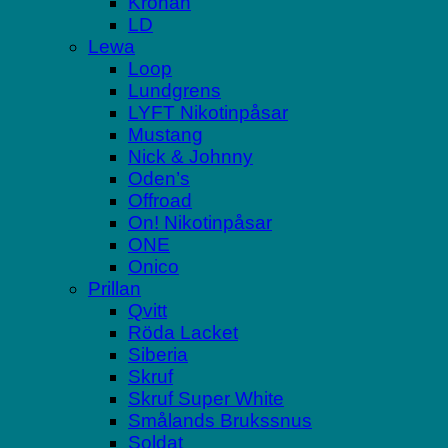
Kronan
LD
Lewa
Loop
Lundgrens
LYFT Nikotinpåsar
Mustang
Nick & Johnny
Oden’s
Offroad
On! Nikotinpåsar
ONE
Onico
Prillan
Qvitt
Röda Lacket
Siberia
Skruf
Skruf Super White
Smålands Brukssnus
Soldat