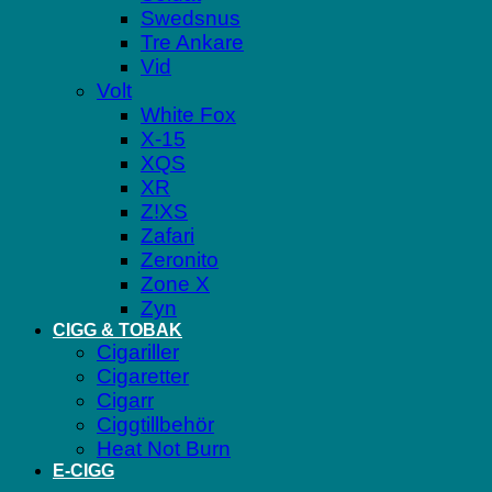
Swedsnus
Tre Ankare
Vid
Volt
White Fox
X-15
XQS
XR
Z!XS
Zafari
Zeronito
Zone X
Zyn
CIGG & TOBAK
Cigariller
Cigaretter
Cigarr
Ciggtillbehör
Heat Not Burn
E-CIGG