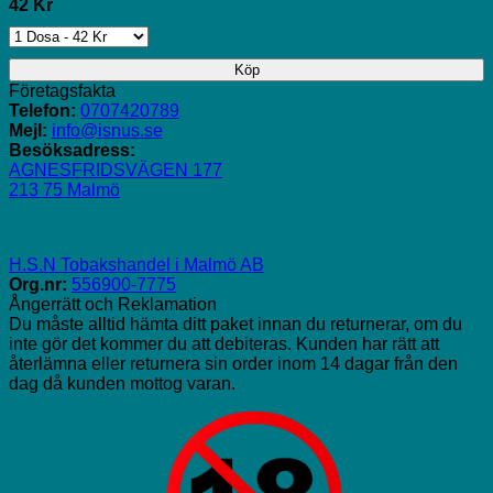
42 Kr
Köp
Företagsfakta
Telefon:
0707420789
Mejl:
info@isnus.se
Besöksadress:
AGNESFRIDSVÄGEN 177
213 75 Malmö
H.S.N Tobakshandel i Malmö AB
Org.nr:
556900-7775
Ångerrätt och Reklamation
Du måste alltid hämta ditt paket innan du returnerar, om du
inte gör det kommer du att debiteras. Kunden har rätt att
återlämna eller returnera sin order inom 14 dagar från den
dag då kunden mottog varan.