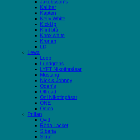
Jakobsson’s
Kaliber
Kapten
Kelly White
KickUp
Klint blå
Knox white
Kronan
LD
Lewa
Loop
Lundgrens
LYFT Nikotinpåsar
Mustang
Nick & Johnny
Oden’s
Offroad
On! Nikotinpåsar
ONE
Onico
Prillan
Qvitt
Röda Lacket
Siberia
Skruf