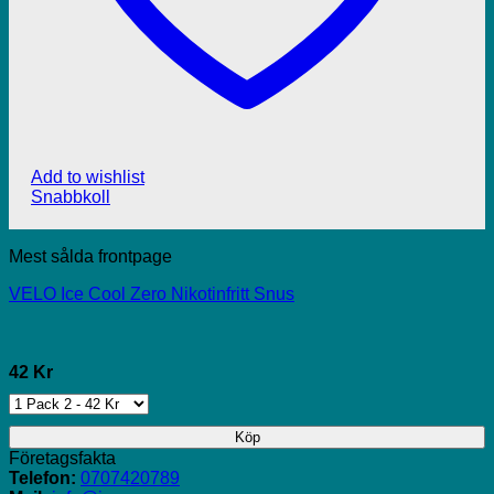
Add to wishlist
Snabbkoll
Mest sålda frontpage
VELO Ice Cool Zero Nikotinfritt Snus
42 Kr
Köp
Företagsfakta
Telefon:
0707420789