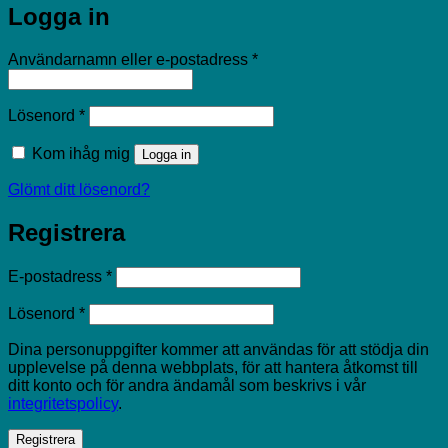
Logga in
Obligatoriskt
Användarnamn eller e-postadress
*
Obligatoriskt
Lösenord
*
Kom ihåg mig
Logga in
Glömt ditt lösenord?
Registrera
Obligatoriskt
E-postadress
*
Obligatoriskt
Lösenord
*
Dina personuppgifter kommer att användas för att stödja din
upplevelse på denna webbplats, för att hantera åtkomst till
ditt konto och för andra ändamål som beskrivs i vår
integritetspolicy
.
Registrera