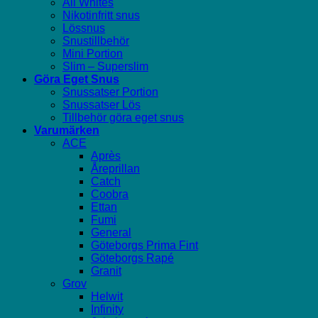
All Whites
Nikotinfritt snus
Lössnus
Snustillbehör
Mini Portion
Slim – Superslim
Göra Eget Snus
Snussatser Portion
Snussatser Lös
Tillbehör göra eget snus
Varumärken
ACE
Après
Åreprillan
Catch
Coobra
Ettan
Fumi
General
Göteborgs Prima Fint
Göteborgs Rapé
Granit
Grov
Helwit
Infinity