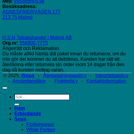
Mejl:
info@isnus.se
Besöksadress:
AGNESFRIDSVÄGEN 177
213 75 Malmö
H.S.N Tobakshandel i Malmö AB
Org.nr:
556900-7775
Ångerrätt och Reklamation
Du måste alltid hämta ditt paket innan du returnerar, om du
inte gör det kommer du att debiteras. Kunden har rätt att
återlämna eller returnera sin order inom 14 dagar från den
dag då kunden mottog varan.
© 2025,
iSnus
-
Återbetalningspolicy
-
Integritetspolicy
-
Användarvillkor
-
Fraktpolicy
-
Kontaktinformation
Sök
efter:
Hem
Erbjudande
Snus
Portionssnus
White Portion