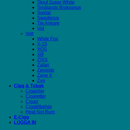
Skruf Super White
Smålands Brukssnus
Soldat
Swedsnus
Tre Ankare
Vid
Volt
White Fox
X-15
XQS
XR
Z!XS
Zafari
Zeronito
Zone X
Zyn
Cigg & Tobak
Cigariller
Cigaretter
Cigarr
Ciggtillbehör
Heat Not Burn
E-Cigg
LOGGA IN