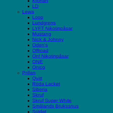
Kronan
LD
Lewa
Loop
Lundgrens
LYFT Nikotinpåsar
Mustang
Nick & Johnny
Oden’s
Offroad
On! Nikotinpåsar
ONE
Onico
Prillan
Qvitt
Röda Lacket
Siberia
Skruf
Skruf Super White
Smålands Brukssnus
Soldat