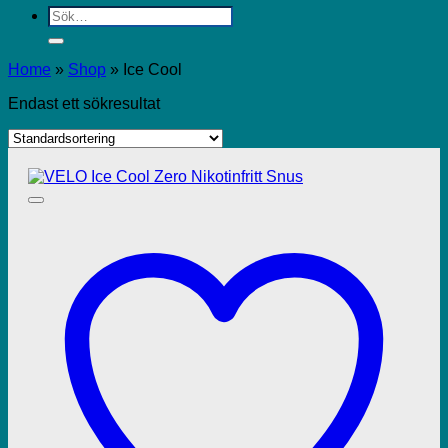
Sök
efter:
Home
»
Shop
»
Ice Cool
Endast ett sökresultat