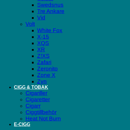
Swedsnus
Tre Ankare
Vid
Volt
White Fox
X-15
XQS
XR
Z!XS
Zafari
Zeronito
Zone X
Zyn
CIGG & TOBAK
Cigariller
Cigaretter
Cigarr
Ciggtillbehör
Heat Not Burn
E-CIGG