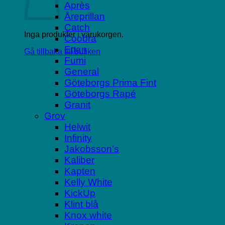
Après
Åreprillan
Catch
Inga produkter i varukorgen.
Coobra
Ettan
Gå tillbaka till butiken
Fumi
General
Göteborgs Prima Fint
Göteborgs Rapé
Granit
Grov
Helwit
Infinity
Jakobsson’s
Kaliber
Kapten
Kelly White
KickUp
Klint blå
Knox white