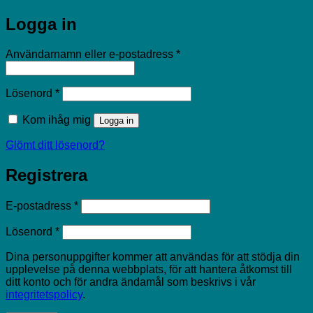
Logga in
Obligatoriskt
Användarnamn eller e-postadress
*
Obligatoriskt
Lösenord
*
Kom ihåg mig
Logga in
Glömt ditt lösenord?
Registrera
Obligatoriskt
E-postadress
*
Obligatoriskt
Lösenord
*
Dina personuppgifter kommer att användas för att stödja din
upplevelse på denna webbplats, för att hantera åtkomst till
ditt konto och för andra ändamål som beskrivs i vår
integritetspolicy
.