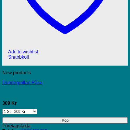
Add to wishlist
Snabbkoll
New products
Dunderprillan Påse
309 Kr
Köp
Företagsfakta