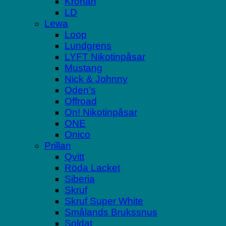
Kronan
LD
Lewa
Loop
Lundgrens
LYFT Nikotinpåsar
Mustang
Nick & Johnny
Oden’s
Offroad
On! Nikotinpåsar
ONE
Onico
Prillan
Qvitt
Röda Lacket
Siberia
Skruf
Skruf Super White
Smålands Brukssnus
Soldat