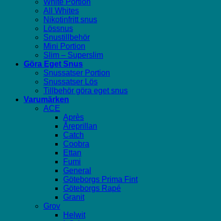
White Portion
All Whites
Nikotinfritt snus
Lössnus
Snustillbehör
Mini Portion
Slim – Superslim
Göra Eget Snus
Snussatser Portion
Snussatser Lös
Tillbehör göra eget snus
Varumärken
ACE
Après
Åreprillan
Catch
Coobra
Ettan
Fumi
General
Göteborgs Prima Fint
Göteborgs Rapé
Granit
Grov
Helwit