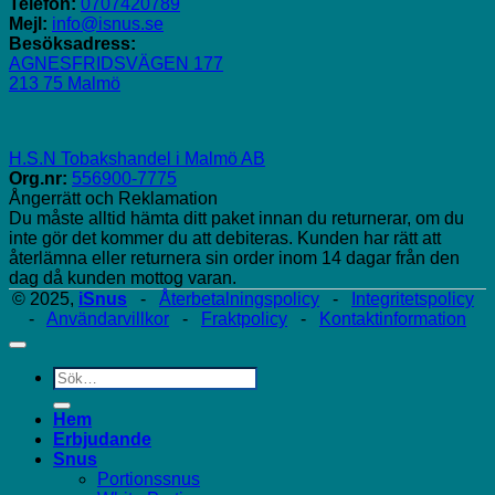
Telefon:
0707420789
Mejl:
info@isnus.se
Besöksadress:
AGNESFRIDSVÄGEN 177
213 75 Malmö
H.S.N Tobakshandel i Malmö AB
Org.nr:
556900-7775
Ångerrätt och Reklamation
Du måste alltid hämta ditt paket innan du returnerar, om du
inte gör det kommer du att debiteras. Kunden har rätt att
återlämna eller returnera sin order inom 14 dagar från den
dag då kunden mottog varan.
© 2025,
iSnus
-
Återbetalningspolicy
-
Integritetspolicy
-
Användarvillkor
-
Fraktpolicy
-
Kontaktinformation
Sök
efter:
Hem
Erbjudande
Snus
Portionssnus