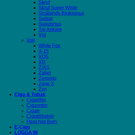
Skruf
Skruf Super White
Smålands Brukssnus
Soldat
Swedsnus
Tre Ankare
Vid
Volt
White Fox
X-15
XQS
XR
Z!XS
Zafari
Zeronito
Zone X
Zyn
Cigg & Tobak
Cigariller
Cigaretter
Cigarr
Ciggtillbehör
Heat Not Burn
E-Cigg
LOGGA IN