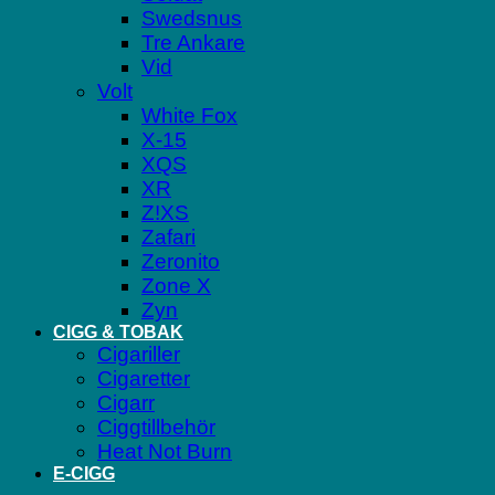
Swedsnus
Tre Ankare
Vid
Volt
White Fox
X-15
XQS
XR
Z!XS
Zafari
Zeronito
Zone X
Zyn
CIGG & TOBAK
Cigariller
Cigaretter
Cigarr
Ciggtillbehör
Heat Not Burn
E-CIGG