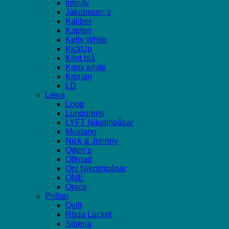
Infinity
Jakobsson’s
Kaliber
Kapten
Kelly White
KickUp
Klint blå
Knox white
Kronan
LD
Lewa
Loop
Lundgrens
LYFT Nikotinpåsar
Mustang
Nick & Johnny
Oden’s
Offroad
On! Nikotinpåsar
ONE
Onico
Prillan
Qvitt
Röda Lacket
Siberia