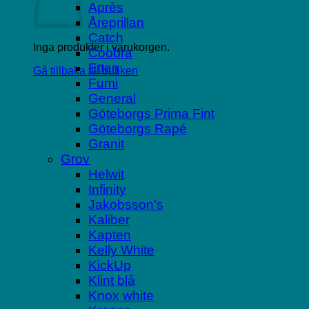
Après
Åreprillan
Catch
Inga produkter i varukorgen.
Coobra
Ettan
Gå tillbaka till butiken
Fumi
General
Göteborgs Prima Fint
Göteborgs Rapé
Granit
Grov
Helwit
Infinity
Jakobsson’s
Kaliber
Kapten
Kelly White
KickUp
Klint blå
Knox white