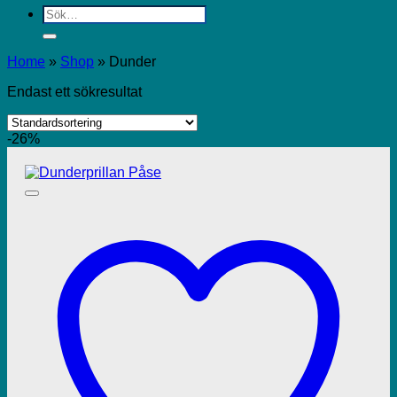
Sök
efter:
Home
»
Shop
»
Dunder
Endast ett sökresultat
-26%