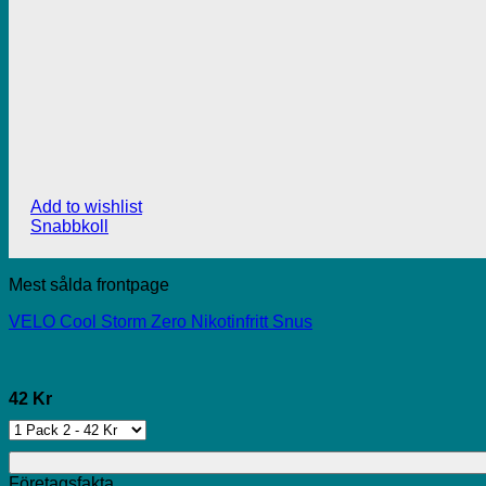
Add to wishlist
Snabbkoll
Mest sålda frontpage
VELO Cool Storm Zero Nikotinfritt Snus
42 Kr
Företagsfakta