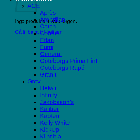
ACE
Après
Åreprillan
Inga produkter i varukorgen.
Catch
Gå tillbaka till butiken
Coobra
Ettan
Fumi
General
Göteborgs Prima Fint
Göteborgs Rapé
Granit
Grov
Helwit
Infinity
Jakobsson’s
Kaliber
Kapten
Kelly White
KickUp
Klint blå