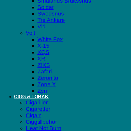
Smålands Brukssnus
Soldat
Swedsnus
Tre Ankare
Vid
Volt
White Fox
X-15
XQS
XR
Z!XS
Zafari
Zeronito
Zone X
Zyn
CIGG & TOBAK
Cigariller
Cigaretter
Cigarr
Ciggtillbehör
Heat Not Burn