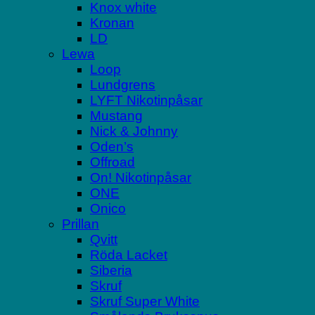
Knox white
Kronan
LD
Lewa
Loop
Lundgrens
LYFT Nikotinpåsar
Mustang
Nick & Johnny
Oden’s
Offroad
On! Nikotinpåsar
ONE
Onico
Prillan
Qvitt
Röda Lacket
Siberia
Skruf
Skruf Super White