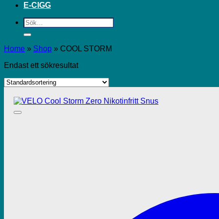
E-CIGG
Sök
efter:
Home
»
Shop
»
COOL STORM
Endast ett sökresultat