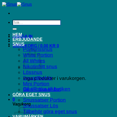
Skip
to
content
Sök
efter:
HEM
LOGGA IN
ERBJUDANDE
SNUS
VARUKORG /
0.00
KR
0
Portionssnus
White Portion
All Whites
Nikotinfritt snus
Lössnus
Snustillbehör
Inga produkter i varukorgen.
Mini Portion
Gå tillbaka till butiken
Slim – Superslim
GÖRA EGET SNUS
0
Snussatser Portion
Varukorg
Snussatser Lös
Tillbehör göra eget snus
VARUMÄRKEN