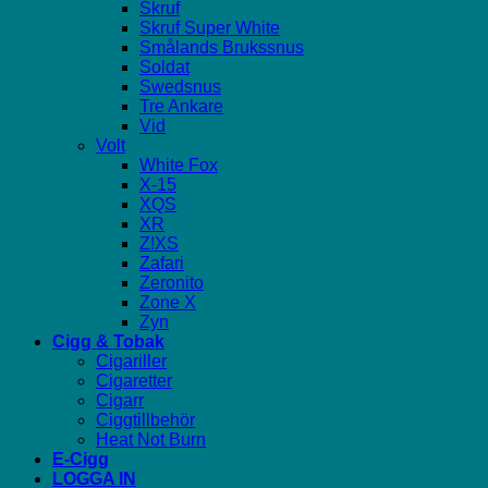
Skruf
Skruf Super White
Smålands Brukssnus
Soldat
Swedsnus
Tre Ankare
Vid
Volt
White Fox
X-15
XQS
XR
Z!XS
Zafari
Zeronito
Zone X
Zyn
Cigg & Tobak
Cigariller
Cigaretter
Cigarr
Ciggtillbehör
Heat Not Burn
E-Cigg
LOGGA IN