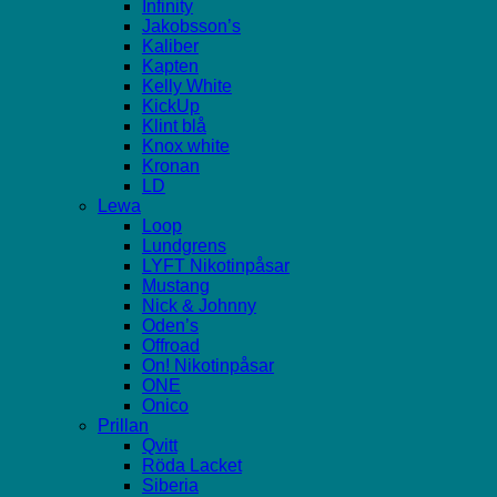
Infinity
Jakobsson’s
Kaliber
Kapten
Kelly White
KickUp
Klint blå
Knox white
Kronan
LD
Lewa
Loop
Lundgrens
LYFT Nikotinpåsar
Mustang
Nick & Johnny
Oden’s
Offroad
On! Nikotinpåsar
ONE
Onico
Prillan
Qvitt
Röda Lacket
Siberia