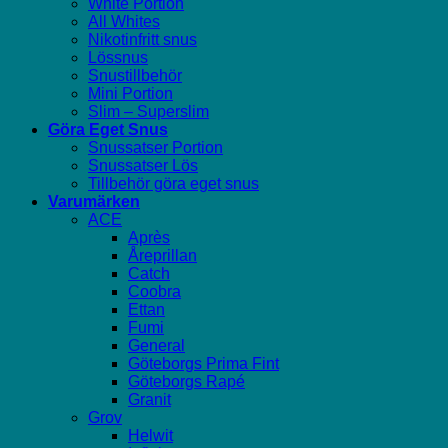
White Portion
All Whites
Nikotinfritt snus
Lössnus
Snustillbehör
Mini Portion
Slim – Superslim
Göra Eget Snus
Snussatser Portion
Snussatser Lös
Tillbehör göra eget snus
Varumärken
ACE
Après
Åreprillan
Catch
Coobra
Ettan
Fumi
General
Göteborgs Prima Fint
Göteborgs Rapé
Granit
Grov
Helwit