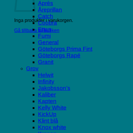
Après
Åreprillan
Catch
Inga produkter i varukorgen.
Coobra
Ettan
Gå tillbaka till butiken
Fumi
General
Göteborgs Prima Fint
Göteborgs Rapé
Granit
Grov
Helwit
Infinity
Jakobsson’s
Kaliber
Kapten
Kelly White
KickUp
Klint blå
Knox white