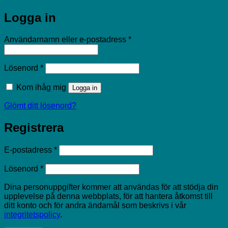
Logga in
Obligatoriskt
Användarnamn eller e-postadress
*
Obligatoriskt
Lösenord
*
Kom ihåg mig
Logga in
Glömt ditt lösenord?
Registrera
Obligatoriskt
E-postadress
*
Obligatoriskt
Lösenord
*
Dina personuppgifter kommer att användas för att stödja din
upplevelse på denna webbplats, för att hantera åtkomst till
ditt konto och för andra ändamål som beskrivs i vår
integritetspolicy
.