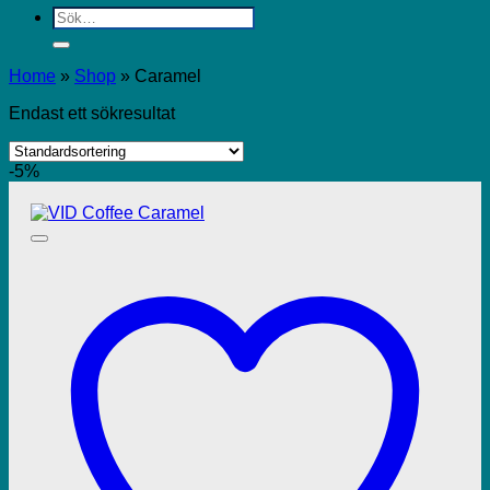
Sök
efter:
Home
»
Shop
»
Caramel
Endast ett sökresultat
-5%