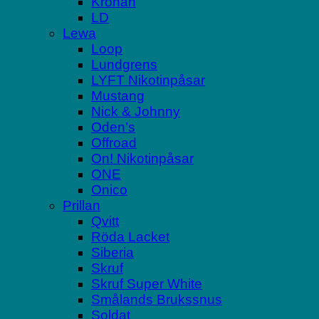
Kronan
LD
Lewa
Loop
Lundgrens
LYFT Nikotinpåsar
Mustang
Nick & Johnny
Oden’s
Offroad
On! Nikotinpåsar
ONE
Onico
Prillan
Qvitt
Röda Lacket
Siberia
Skruf
Skruf Super White
Smålands Brukssnus
Soldat