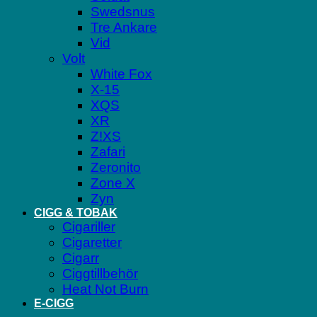
Swedsnus
Tre Ankare
Vid
Volt
White Fox
X-15
XQS
XR
Z!XS
Zafari
Zeronito
Zone X
Zyn
CIGG & TOBAK
Cigariller
Cigaretter
Cigarr
Ciggtillbehör
Heat Not Burn
E-CIGG