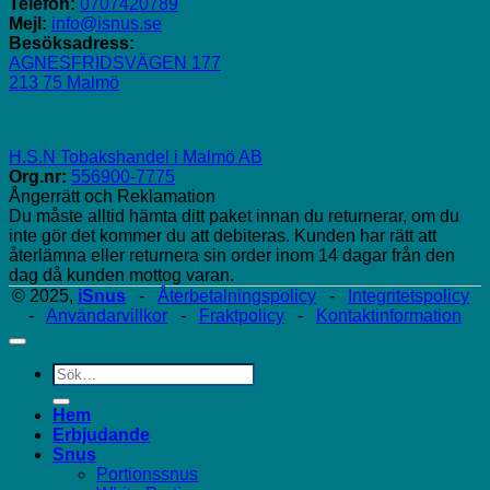
Telefon:
0707420789
Mejl:
info@isnus.se
Besöksadress:
AGNESFRIDSVÄGEN 177
213 75 Malmö
H.S.N Tobakshandel i Malmö AB
Org.nr:
556900-7775
Ångerrätt och Reklamation
Du måste alltid hämta ditt paket innan du returnerar, om du
inte gör det kommer du att debiteras. Kunden har rätt att
återlämna eller returnera sin order inom 14 dagar från den
dag då kunden mottog varan.
© 2025,
iSnus
-
Återbetalningspolicy
-
Integritetspolicy
-
Användarvillkor
-
Fraktpolicy
-
Kontaktinformation
Sök
efter:
Hem
Erbjudande
Snus
Portionssnus