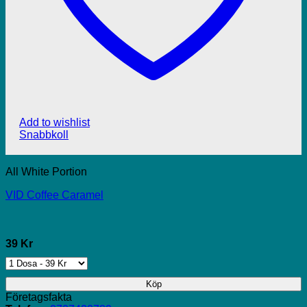
Add to wishlist
Snabbkoll
All White Portion
VID Coffee Caramel
39 Kr
Köp
Företagsfakta