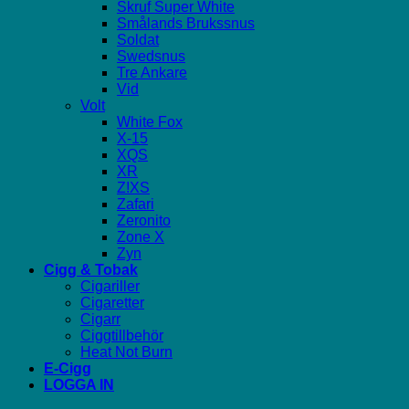
Skruf Super White
Smålands Brukssnus
Soldat
Swedsnus
Tre Ankare
Vid
Volt
White Fox
X-15
XQS
XR
Z!XS
Zafari
Zeronito
Zone X
Zyn
Cigg & Tobak
Cigariller
Cigaretter
Cigarr
Ciggtillbehör
Heat Not Burn
E-Cigg
LOGGA IN