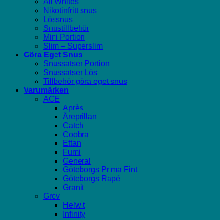
All Whites
Nikotinfritt snus
Lössnus
Snustillbehör
Mini Portion
Slim – Superslim
Göra Eget Snus
Snussatser Portion
Snussatser Lös
Tillbehör göra eget snus
Varumärken
ACE
Après
Åreprillan
Catch
Coobra
Ettan
Fumi
General
Göteborgs Prima Fint
Göteborgs Rapé
Granit
Grov
Helwit
Infinity