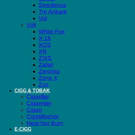
Swedsnus
Tre Ankare
Vid
Volt
White Fox
X-15
XQS
XR
Z!XS
Zafari
Zeronito
Zone X
Zyn
CIGG & TOBAK
Cigariller
Cigaretter
Cigarr
Ciggtillbehör
Heat Not Burn
E-CIGG