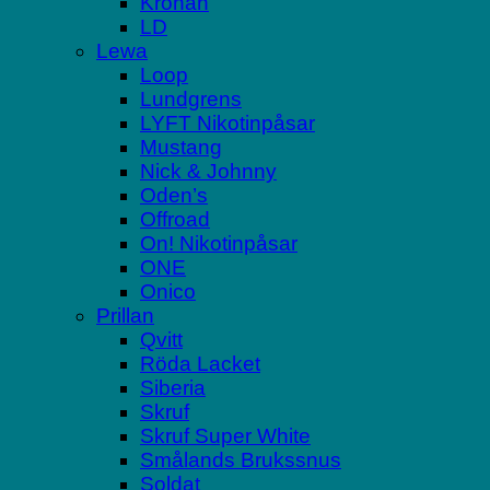
Kronan
LD
Lewa
Loop
Lundgrens
LYFT Nikotinpåsar
Mustang
Nick & Johnny
Oden’s
Offroad
On! Nikotinpåsar
ONE
Onico
Prillan
Qvitt
Röda Lacket
Siberia
Skruf
Skruf Super White
Smålands Brukssnus
Soldat