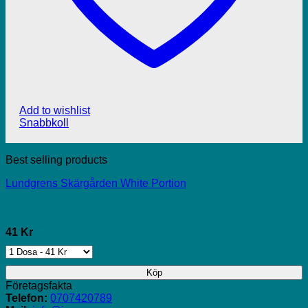
Add to wishlist
Snabbkoll
Best selling products
Lundgrens Skärgården White Portion
41 Kr
Köp
Företagsfakta
Telefon:
0707420789