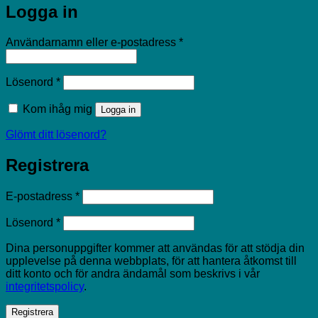
Logga in
Obligatoriskt
Användarnamn eller e-postadress
*
Obligatoriskt
Lösenord
*
Kom ihåg mig
Logga in
Glömt ditt lösenord?
Registrera
Obligatoriskt
E-postadress
*
Obligatoriskt
Lösenord
*
Dina personuppgifter kommer att användas för att stödja din
upplevelse på denna webbplats, för att hantera åtkomst till
ditt konto och för andra ändamål som beskrivs i vår
integritetspolicy
.
Registrera