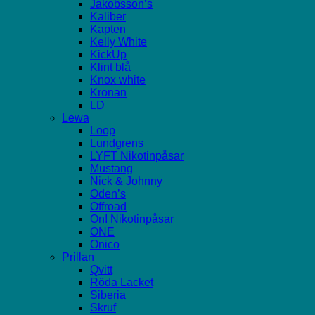
Jakobsson’s
Kaliber
Kapten
Kelly White
KickUp
Klint blå
Knox white
Kronan
LD
Lewa
Loop
Lundgrens
LYFT Nikotinpåsar
Mustang
Nick & Johnny
Oden’s
Offroad
On! Nikotinpåsar
ONE
Onico
Prillan
Qvitt
Röda Lacket
Siberia
Skruf