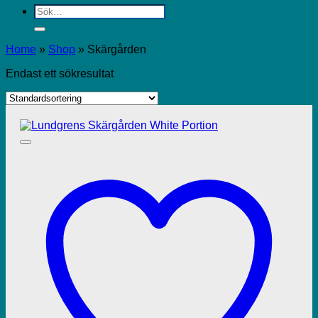
Sök
efter:
Home
»
Shop
»
Skärgården
Endast ett sökresultat