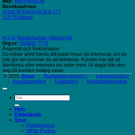
Mejl:
info@isnus.se
Besöksadress:
AGNESFRIDSVÄGEN 177
213 75 Malmö
H.S.N Tobakshandel i Malmö AB
Org.nr:
556900-7775
Ångerrätt och Reklamation
Du måste alltid hämta ditt paket innan du returnerar, om du
inte gör det kommer du att debiteras. Kunden har rätt att
återlämna eller returnera sin order inom 14 dagar från den
dag då kunden mottog varan.
© 2025,
iSnus
-
Återbetalningspolicy
-
Integritetspolicy
-
Användarvillkor
-
Fraktpolicy
-
Kontaktinformation
Sök
efter:
Hem
Erbjudande
Snus
Portionssnus
White Portion