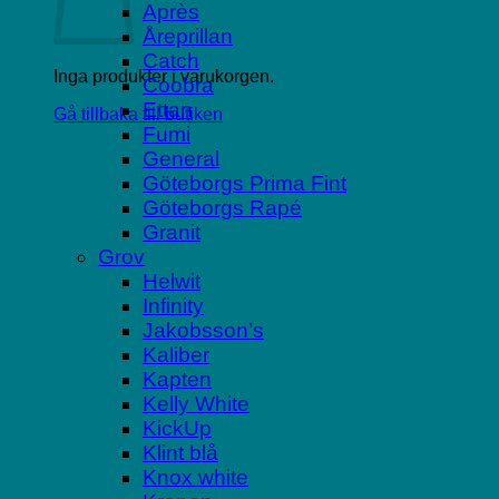
Après
Åreprillan
Catch
Inga produkter i varukorgen.
Coobra
Ettan
Gå tillbaka till butiken
Fumi
General
Göteborgs Prima Fint
Göteborgs Rapé
Granit
Grov
Helwit
Infinity
Jakobsson’s
Kaliber
Kapten
Kelly White
KickUp
Klint blå
Knox white