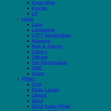
Knox white
Kronan
LD
Lewa
Loop
Lundgrens
LYFT Nikotinpåsar
Mustang
Nick & Johnny
Oden’s
Offroad
On! Nikotinpåsar
ONE
Onico
Prillan
Qvitt
Röda Lacket
Siberia
Skruf
Skruf Super White