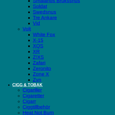
Smålands Brukssnus
Soldat
Swedsnus
Tre Ankare
Vid
Volt
White Fox
X-15
XQS
XR
Z!XS
Zafari
Zeronito
Zone X
Zyn
CIGG & TOBAK
Cigariller
Cigaretter
Cigarr
Ciggtillbehör
Heat Not Burn