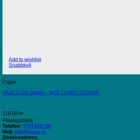
Add to wishlist
Snabbkoll
Cigarr
VASCO DA GAMA – NO2 CLARO CIGARR
119.00
kr
Företagsfakta
Telefon:
0707420789
Mejl:
info@isnus.se
Besöksadress: