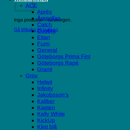
ACE
Après
Åreprillan
Inga produkter i varukorgen.
Catch
Gå tillbaka till butiken
Coobra
Ettan
Fumi
General
Göteborgs Prima Fint
Göteborgs Rapé
Granit
Grov
Helwit
Infinity
Jakobsson’s
Kaliber
Kapten
Kelly White
KickUp
Klint blå