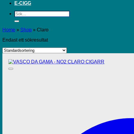
E-CIGG
Sök
efter:
Home
»
Shop
»
Claro
Endast ett sökresultat