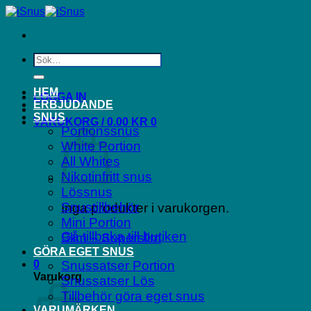
Skip
to
content
Sök
efter:
HEM
LOGGA IN
ERBJUDANDE
SNUS
VARUKORG /
0.00
KR
0
Portionssnus
White Portion
All Whites
Nikotinfritt snus
Lössnus
Snustillbehör
Inga produkter i varukorgen.
Mini Portion
Gå tillbaka till butiken
Slim – Superslim
GÖRA EGET SNUS
0
Snussatser Portion
Varukorg
Snussatser Lös
Tillbehör göra eget snus
VARUMÄRKEN