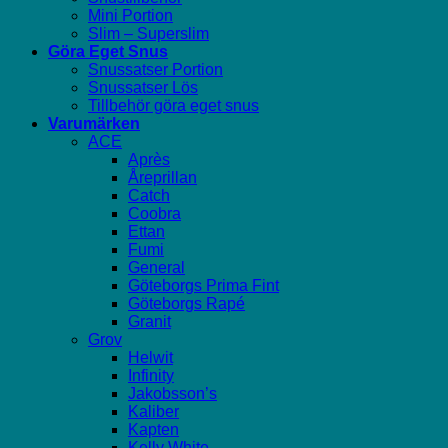
Mini Portion
Slim – Superslim
Göra Eget Snus
Snussatser Portion
Snussatser Lös
Tillbehör göra eget snus
Varumärken
ACE
Après
Åreprillan
Catch
Coobra
Ettan
Fumi
General
Göteborgs Prima Fint
Göteborgs Rapé
Granit
Grov
Helwit
Infinity
Jakobsson’s
Kaliber
Kapten
Kelly White