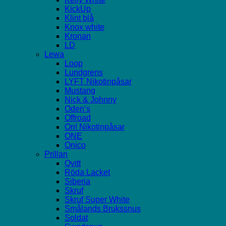
KickUp
Klint blå
Knox white
Kronan
LD
Lewa
Loop
Lundgrens
LYFT Nikotinpåsar
Mustang
Nick & Johnny
Oden’s
Offroad
On! Nikotinpåsar
ONE
Onico
Prillan
Qvitt
Röda Lacket
Siberia
Skruf
Skruf Super White
Smålands Brukssnus
Soldat