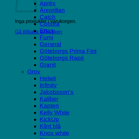
Après
Åreprillan
Catch
Inga produkter i varukorgen.
Coobra
Ettan
Gå tillbaka till butiken
Fumi
General
Göteborgs Prima Fint
Göteborgs Rapé
Granit
Grov
Helwit
Infinity
Jakobsson’s
Kaliber
Kapten
Kelly White
KickUp
Klint blå
Knox white