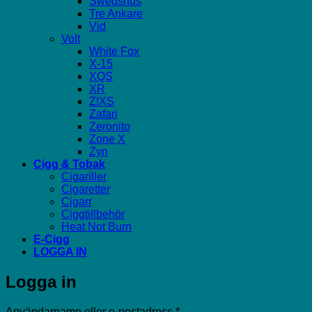
Swedsnus
Tre Ankare
Vid
Volt
White Fox
X-15
XQS
XR
Z!XS
Zafari
Zeronito
Zone X
Zyn
Cigg & Tobak
Cigariller
Cigaretter
Cigarr
Ciggtillbehör
Heat Not Burn
E-Cigg
LOGGA IN
Logga in
Obligatoriskt
Användarnamn eller e-postadress
*