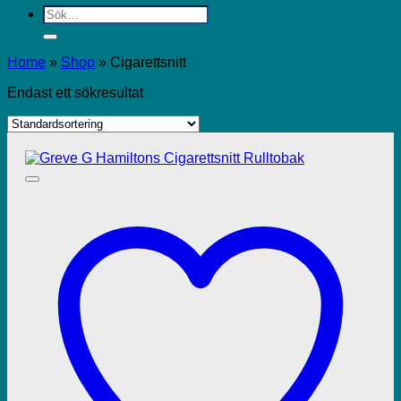
Sök
efter:
Home
»
Shop
»
Cigarettsnitt
Endast ett sökresultat