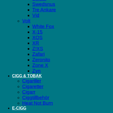
Swedsnus
Tre Ankare
Vid
Volt
White Fox
X-15
XQS
XR
Z!XS
Zafari
Zeronito
Zone X
Zyn
CIGG & TOBAK
Cigariller
Cigaretter
Cigarr
Ciggtillbehör
Heat Not Burn
E-CIGG