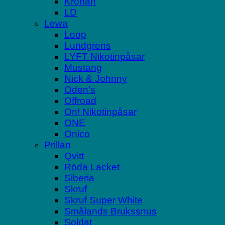
Kronan
LD
Lewa
Loop
Lundgrens
LYFT Nikotinpåsar
Mustang
Nick & Johnny
Oden’s
Offroad
On! Nikotinpåsar
ONE
Onico
Prillan
Qvitt
Röda Lacket
Siberia
Skruf
Skruf Super White
Smålands Brukssnus
Soldat