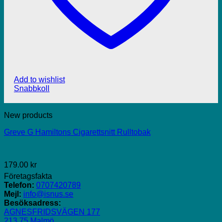
Add to wishlist
Snabbkoll
New products
Greve G Hamiltons Cigarettsnitt Rulltobak
179.00
kr
Företagsfakta
Telefon:
0707420789
Mejl:
info@isnus.se
Besöksadress:
AGNESFRIDSVÄGEN 177
213 75 Malmö