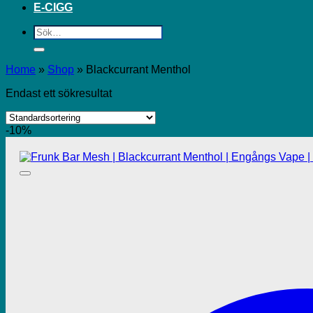
E-CIGG
Sök
efter:
Home
»
Shop
»
Blackcurrant Menthol
Endast ett sökresultat
-10%