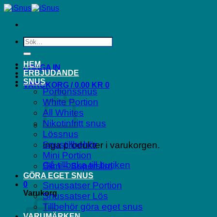
Skip
to
content
Sök
efter:
HEM
LOGGA IN
ERBJUDANDE
SNUS
VARUKORG /
0.00
KR
0
Portionssnus
White Portion
All Whites
Nikotinfritt snus
Lössnus
Snustillbehör
Inga produkter i varukorgen.
Mini Portion
Gå tillbaka till butiken
Slim – Superslim
GÖRA EGET SNUS
0
Snussatser Portion
Varukorg
Snussatser Lös
Tillbehör göra eget snus
VARUMÄRKEN