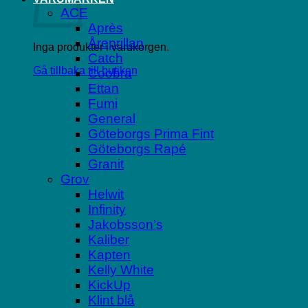
ACE
Après
Åreprillan
Inga produkter i varukorgen.
Catch
Gå tillbaka till butiken
Coobra
Ettan
Fumi
General
Göteborgs Prima Fint
Göteborgs Rapé
Granit
Grov
Helwit
Infinity
Jakobsson’s
Kaliber
Kapten
Kelly White
KickUp
Klint blå