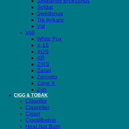
Smålands Brukssnus
Soldat
Swedsnus
Tre Ankare
Vid
Volt
White Fox
X-15
XQS
XR
Z!XS
Zafari
Zeronito
Zone X
Zyn
CIGG & TOBAK
Cigariller
Cigaretter
Cigarr
Ciggtillbehör
Heat Not Burn