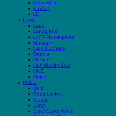
Knox white
Kronan
LD
Lewa
Loop
Lundgrens
LYFT Nikotinpåsar
Mustang
Nick & Johnny
Oden’s
Offroad
On! Nikotinpåsar
ONE
Onico
Prillan
Qvitt
Röda Lacket
Siberia
Skruf
Skruf Super White