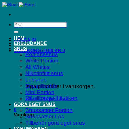
Skip
to
content
Sök
efter:
HEM
LOGGA IN
ERBJUDANDE
SNUS
VARUKORG /
0.00
KR
0
Portionssnus
White Portion
All Whites
Nikotinfritt snus
Lössnus
Snustillbehör
Inga produkter i varukorgen.
Mini Portion
Gå tillbaka till butiken
Slim – Superslim
GÖRA EGET SNUS
0
Snussatser Portion
Varukorg
Snussatser Lös
Tillbehör göra eget snus
VARUMÄRKEN