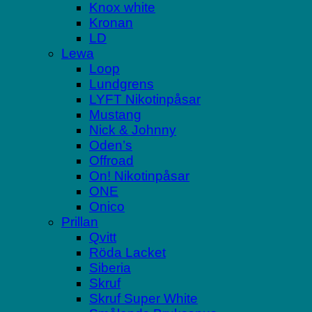
Knox white
Kronan
LD
Lewa
Loop
Lundgrens
LYFT Nikotinpåsar
Mustang
Nick & Johnny
Oden’s
Offroad
On! Nikotinpåsar
ONE
Onico
Prillan
Qvitt
Röda Lacket
Siberia
Skruf
Skruf Super White