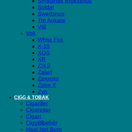
Smålands Brukssnus
Soldat
Swedsnus
Tre Ankare
Vid
Volt
White Fox
X-15
XQS
XR
Z!XS
Zafari
Zeronito
Zone X
Zyn
CIGG & TOBAK
Cigariller
Cigaretter
Cigarr
Ciggtillbehör
Heat Not Burn