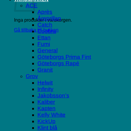
ACE
Après
Åreprillan
Inga produkter i varukorgen.
Catch
Gå tillbaka till butiken
Coobra
Ettan
Fumi
General
Göteborgs Prima Fint
Göteborgs Rapé
Granit
Grov
Helwit
Infinity
Jakobsson’s
Kaliber
Kapten
Kelly White
KickUp
Klint blå