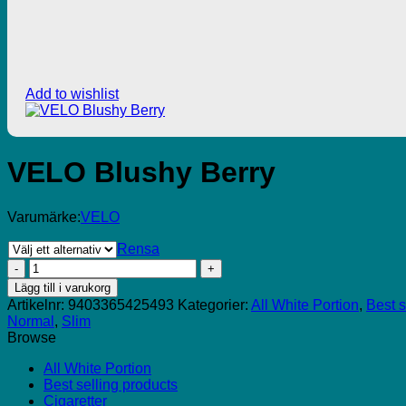
Add to wishlist
VELO Blushy Berry
Varumärke:
VELO
Rensa
VELO
Blushy
Lägg till i varukorg
Berry
Artikelnr:
9403365425493
Kategorier:
All White Portion
,
Best s
mängd
Normal
,
Slim
Browse
All White Portion
Best selling products
Cigaretter