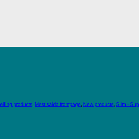
elling products
,
Mest sålda frontpage
,
New products
,
Slim - Sup