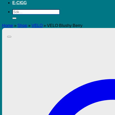
E-CIGG
Sök
efter:
Home
»
Shop
»
VELO
»
VELO Blushy Berry