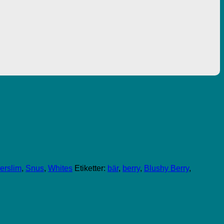
erslim
,
Snus
,
Whites
Etiketter:
bär
,
berry
,
Blushy Berry
,