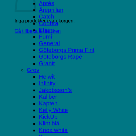
Après
Åreprillan
Catch
Inga produkter i varukorgen.
Coobra
Ettan
Gå tillbaka till butiken
Fumi
General
Göteborgs Prima Fint
Göteborgs Rapé
Granit
Grov
Helwit
Infinity
Jakobsson’s
Kaliber
Kapten
Kelly White
KickUp
Klint blå
Knox white