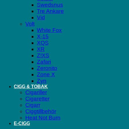
Swedsnus
Tre Ankare
Vid
Volt
White Fox
X-15
XQS
XR
Z!XS
Zafari
Zeronito
Zone X
Zyn
CIGG & TOBAK
Cigariller
Cigaretter
Cigarr
Ciggtillbehör
Heat Not Burn
E-CIGG