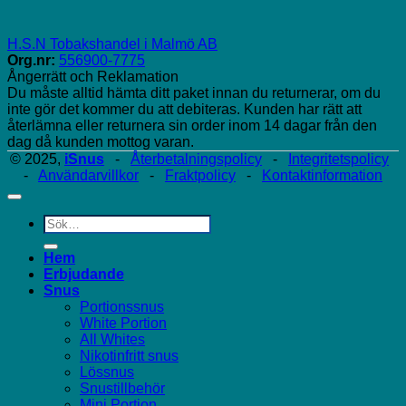
H.S.N Tobakshandel i Malmö AB
Org.nr:
556900-7775
Ångerrätt och Reklamation
Du måste alltid hämta ditt paket innan du returnerar, om du
inte gör det kommer du att debiteras. Kunden har rätt att
återlämna eller returnera sin order inom 14 dagar från den
dag då kunden mottog varan.
© 2025,
iSnus
-
Återbetalningspolicy
-
Integritetspolicy
-
Användarvillkor
-
Fraktpolicy
-
Kontaktinformation
Sök
efter:
Hem
Erbjudande
Snus
Portionssnus
White Portion
All Whites
Nikotinfritt snus
Lössnus
Snustillbehör
Mini Portion