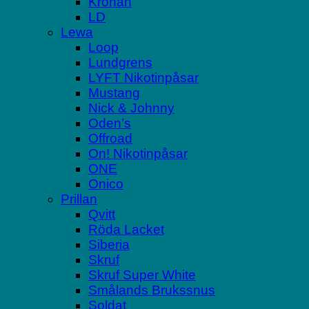
Kronan
LD
Lewa
Loop
Lundgrens
LYFT Nikotinpåsar
Mustang
Nick & Johnny
Oden’s
Offroad
On! Nikotinpåsar
ONE
Onico
Prillan
Qvitt
Röda Lacket
Siberia
Skruf
Skruf Super White
Smålands Brukssnus
Soldat