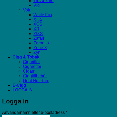
Tre Ankare
Vid
Volt
White Fox
X-15
XQS
XR
Z!XS
Zafari
Zeronito
Zone X
Zyn
Cigg & Tobak
Cigariller
Cigaretter
Cigarr
Ciggtillbehör
Heat Not Burn
E-Cigg
LOGGA IN
Logga in
Obligatoriskt
Användarnamn eller e-postadress
*