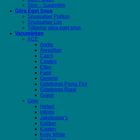
Slim – Superslim
Göra Eget Snus
Snussatser Portion
Snussatser Lös
Tillbehör göra eget snus
Varumärken
ACE
Après
Åreprillan
Catch
Coobra
Ettan
Fumi
General
Göteborgs Prima Fint
Göteborgs Rapé
Granit
Grov
Helwit
Infinity
Jakobsson’s
Kaliber
Kapten
Kelly White