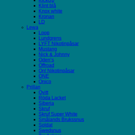
KickUp
Klint blå
Knox white
Kronan
LD
Lewa
Loop
Lundgrens
LYFT Nikotinpåsar
Mustang
Nick & Johnny
Oden’s
Offroad
On! Nikotinpåsar
ONE
Onico
Prillan
Qvitt
Röda Lacket
Siberia
Skruf
Skruf Super White
Smålands Brukssnus
Soldat
Swedsnus