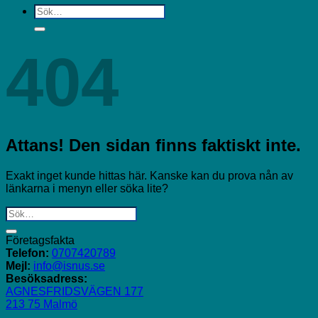
Sök
efter:
404
Attans! Den sidan finns faktiskt inte.
Exakt inget kunde hittas här. Kanske kan du prova nån av
länkarna i menyn eller söka lite?
Företagsfakta
Telefon:
0707420789
Mejl:
info@isnus.se
Besöksadress:
AGNESFRIDSVÄGEN 177
213 75 Malmö